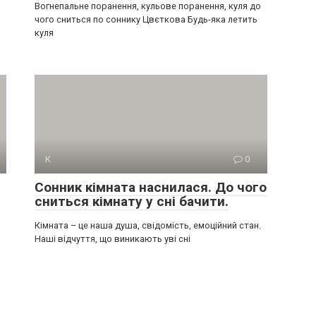
Вогнепальне поранення, кульове поранення, куля до
чого сниться по соннику Цвєткова Будь-яка летить
куля
К
0
Сонник кімната наснилася. До чого
сниться кімнату у сні бачити.
Кімната – це наша душа, свідомість, емоційний стан.
Наші відчуття, що виникають уві сні