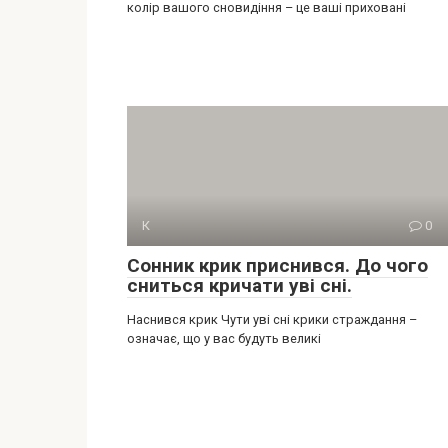
колір вашого сновидіння – це ваші приховані
К
0
Сонник крик приснився. До чого
сниться кричати уві сні.
Наснився крик Чути уві сні крики страждання –
означає, що у вас будуть великі