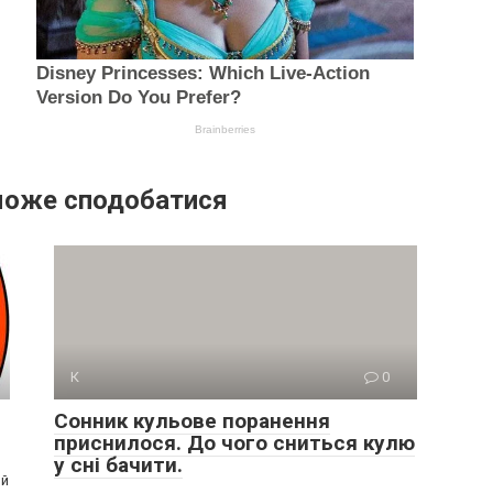
може сподобатися
К
0
Сонник кульове поранення
приснилося. До чого сниться кулю
у сні бачити.
ий