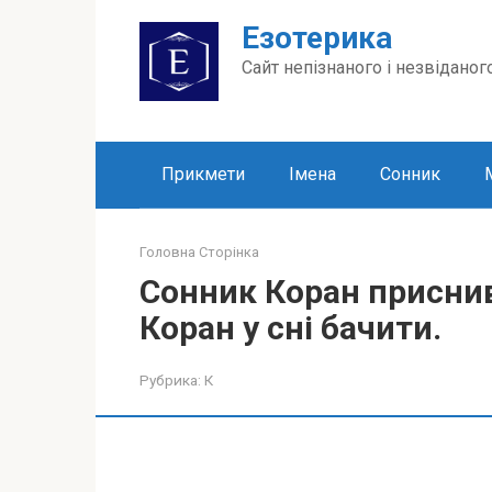
Перейти
Езотерика
до
вмісту
Сайт непізнаного і незвіданог
Прикмети
Імена
Сонник
Головна Сторінка
Сонник Коран приснив
Коран у сні бачити.
Рубрика:
К