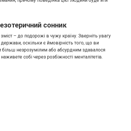
ьманин, причому поведінка цієї людини буде йти
 езотеричний сонник
о зміст – до подорожі в чужу країну. Зверніть увагу
ї держави, оскільки є ймовірність того, що ви
им більш незрозумілим або абсурдним здавалося
 наживете собі через розбіжності менталітетів.