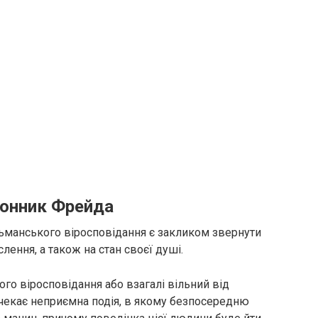
сонник Фрейда
ьманського віросповідання є закликом звернути
слення, а також на стан своєї душі.
ого віросповідання або взагалі вільний від
о чекає неприємна подія, в якому безпосередню