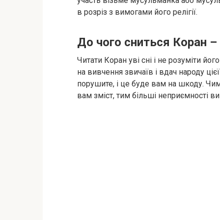
участь візьме мусульманка або мусул
в розріз з вимогами його релігії.
До чого сниться Коран –
Читати Коран уві сні і не розуміти йог
на вивчення звичаїв і вдач народу ціє
порушите, і це буде вам на шкоду. Ч
вам зміст, тим більші неприємності ви