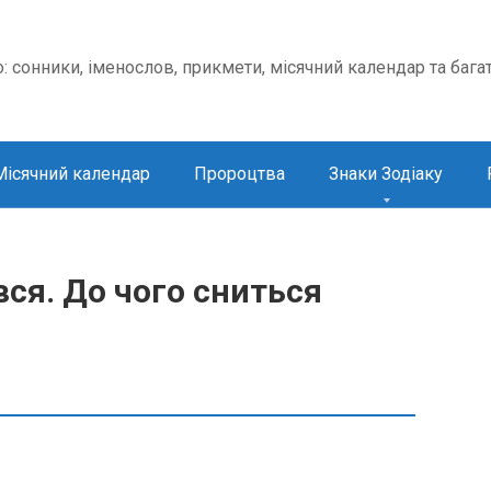
о: сонники, іменослов, прикмети, місячний календар та бага
Місячний календар
Пророцтва
Знаки Зодіаку
ся. До чого сниться