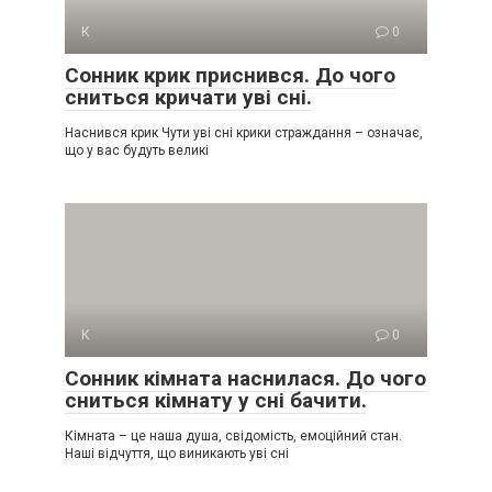
К
0
Сонник крик приснився. До чого
сниться кричати уві сні.
Наснився крик Чути уві сні крики страждання – означає,
що у вас будуть великі
К
0
Сонник кімната наснилася. До чого
сниться кімнату у сні бачити.
Кімната – це наша душа, свідомість, емоційний стан.
Наші відчуття, що виникають уві сні