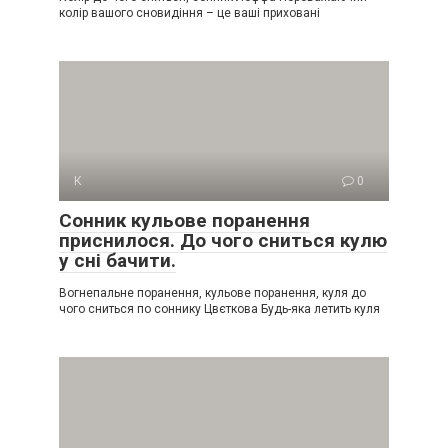
колір вашого сновидіння – це ваші приховані
К
0
Сонник кульове поранення
приснилося. До чого сниться кулю
у сні бачити.
Вогнепальне поранення, кульове поранення, куля до
чого сниться по соннику Цвєткова Будь-яка летить куля