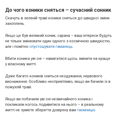
До чого коники сняться – сучасний сонник
Скачуть в зеленій траві коники сняться до швидкої зміни
захоплень.
Якщо це був великий коник, сарана – ваші інтереси будуть
не тільки змінювати один одного з космічною швидкістю,
але і помітно
спустошувати
гаманець
.
Вбити коника уві сні – намагатися щось змінити на краще
у власному житті.
Дуже багато коників сниться нездужання, нервового
виснаження. Особливо несприятливо, якщо ви бачили їх в
пожухлій траві.
Якщо ви побачили уві сні незвичайного коника і
покликали когось подивитися на нього – в реальному
житті не зумієте зберегти довірену вам
таємницю
.