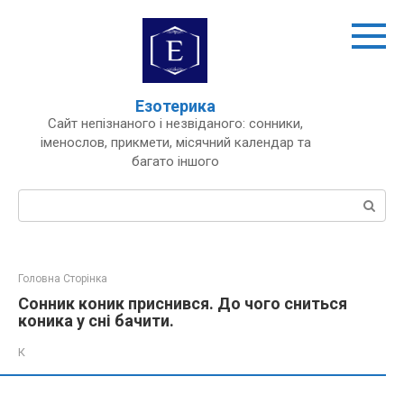
Перейти
до
вмісту
Езотерика
Сайт непізнаного і незвіданого: сонники,
іменослов, прикмети, місячний календар та
багато іншого
Пошук:
Головна Сторінка
Сонник коник приснився. До чого сниться
коника у сні бачити.
К