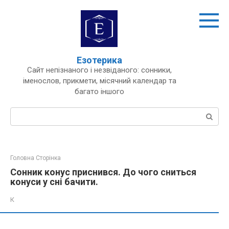
Перейти
до
вмісту
Езотерика
Сайт непізнаного і незвіданого: сонники,
іменослов, прикмети, місячний календар та
багато іншого
Пошук:
Головна Сторінка
Сонник конус приснився. До чого сниться
конуси у сні бачити.
К