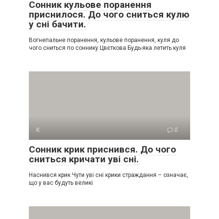
Сонник кульове поранення
приснилося. До чого сниться кулю
у сні бачити.
Вогнепальне поранення, кульове поранення, куля до
чого сниться по соннику Цвєткова Будь-яка летить куля
К
0
Сонник крик приснився. До чого
сниться кричати уві сні.
Наснився крик Чути уві сні крики страждання – означає,
що у вас будуть великі