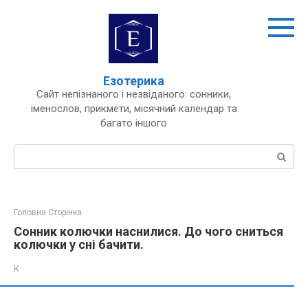
Перейти
до
вмісту
Езотерика
Сайт непізнаного і незвіданого: сонники,
іменослов, прикмети, місячний календар та
багато іншого
Пошук:
Головна Сторінка
Сонник колючки наснилися. До чого сниться
колючки у сні бачити.
К