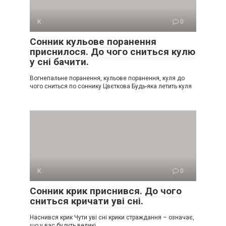
К
0
Сонник кульове поранення
приснилося. До чого сниться кулю
у сні бачити.
Вогнепальне поранення, кульове поранення, куля до
чого сниться по соннику Цвєткова Будь-яка летить куля
К
0
Сонник крик приснився. До чого
сниться кричати уві сні.
Наснився крик Чути уві сні крики страждання – означає,
що у вас будуть великі