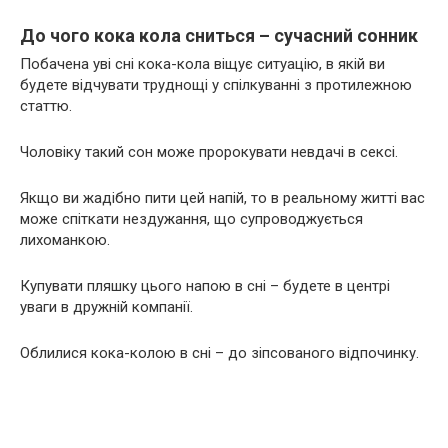
До чого кока кола сниться – сучасний сонник
Побачена уві сні кока-кола віщує ситуацію, в якій ви
будете відчувати труднощі у спілкуванні з протилежною
статтю.
Чоловіку такий сон може пророкувати невдачі в сексі.
Якщо ви жадібно пити цей напій, то в реальному житті вас
може спіткати нездужання, що супроводжується
лихоманкою.
Купувати пляшку цього напою в сні – будете в центрі
уваги в дружній компанії.
Облилися кока-колою в сні – до зіпсованого відпочинку.