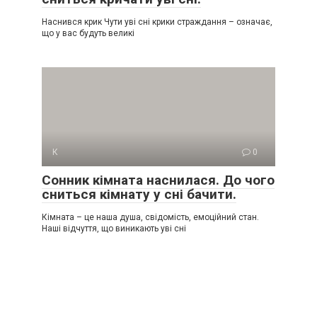
Наснився крик Чути уві сні крики страждання – означає,
що у вас будуть великі
К
0
Сонник кімната наснилася. До чого
сниться кімнату у сні бачити.
Кімната – це наша душа, свідомість, емоційний стан.
Наші відчуття, що виникають уві сні