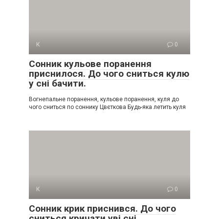
К
0
Сонник кульове поранення
приснилося. До чого сниться кулю
у сні бачити.
Вогнепальне поранення, кульове поранення, куля до
чого сниться по соннику Цвєткова Будь-яка летить куля
К
0
Сонник крик приснився. До чого
сниться кричати уві сні.