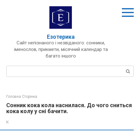
Перейти
до
вмісту
Езотерика
Сайт непізнаного і незвіданого: сонники,
іменослов, прикмети, місячний календар та
багато іншого
Пошук:
Головна Сторінка
Сонник кока кола наснилася. До чого сниться
кока колу у сні бачити.
К