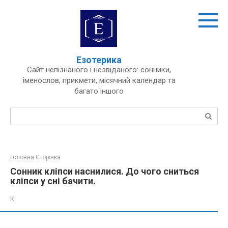
Перейти
до
вмісту
Езотерика
Сайт непізнаного і незвіданого: сонники,
іменослов, прикмети, місячний календар та
багато іншого
Пошук:
Головна Сторінка
Сонник кліпси наснилися. До чого сниться
кліпси у сні бачити.
К