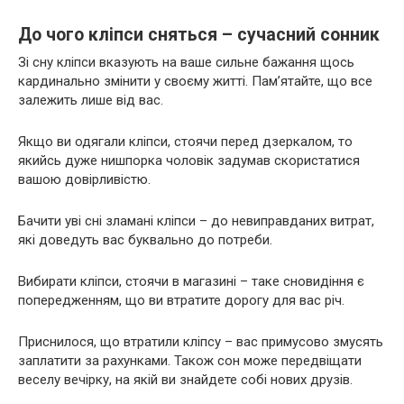
До чого кліпси сняться – сучасний сонник
Зі сну кліпси вказують на ваше сильне бажання щось
кардинально змінити у своєму житті. Пам’ятайте, що все
залежить лише від вас.
Якщо ви одягали кліпси, стоячи перед дзеркалом, то
якийсь дуже нишпорка чоловік задумав скористатися
вашою довірливістю.
Бачити уві сні зламані кліпси – до невиправданих витрат,
які доведуть вас буквально до потреби.
Вибирати кліпси, стоячи в магазині – таке сновидіння є
попередженням, що ви втратите дорогу для вас річ.
Приснилося, що втратили кліпсу – вас примусово змусять
заплатити за рахунками. Також сон може передвіщати
веселу вечірку, на якій ви знайдете собі нових друзів.