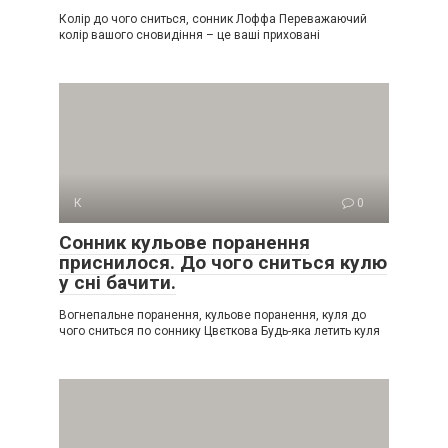
Колір до чого сниться, сонник Лоффа Переважаючий
колір вашого сновидіння – це ваші приховані
К
0
Сонник кульове поранення
приснилося. До чого сниться кулю
у сні бачити.
Вогнепальне поранення, кульове поранення, куля до
чого сниться по соннику Цвєткова Будь-яка летить куля