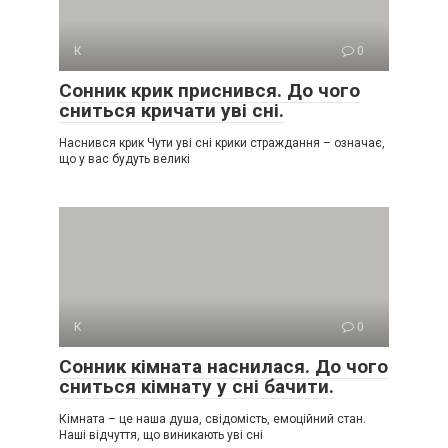
К
0
Сонник крик приснився. До чого
сниться кричати уві сні.
Наснився крик Чути уві сні крики страждання – означає,
що у вас будуть великі
К
0
Сонник кімната наснилася. До чого
сниться кімнату у сні бачити.
Кімната – це наша душа, свідомість, емоційний стан.
Наші відчуття, що виникають уві сні