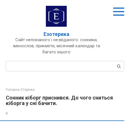
Перейти
до
вмісту
Езотерика
Сайт непізнаного і незвіданого: сонники,
іменослов, прикмети, місячний календар та
багато іншого
Пошук:
Головна Сторінка
Сонник кіборг приснився. До чого сниться
кіборга у сні бачити.
К