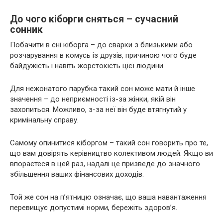
До чого кіборги сняться – сучасний
сонник
Побачити в сні кіборга – до сварки з близькими або
розчарування в комусь із друзів, причиною чого буде
байдужість і навіть жорстокість цієї людини.
Для нежонатого парубка такий сон може мати й інше
значення – до неприємності із-за жінки, якій він
захопиться. Можливо, з-за неї він буде втягнутий у
кримінальну справу.
Самому опинитися кіборгом – такий сон говорить про те,
що вам довірять керівництво колективом людей. Якщо ви
впораєтеся в цей раз, надалі це призведе до значного
збільшення ваших фінансових доходів.
Той же сон на п’ятницю означає, що ваша навантаження
перевищує допустимі норми, бережіть здоров’я.