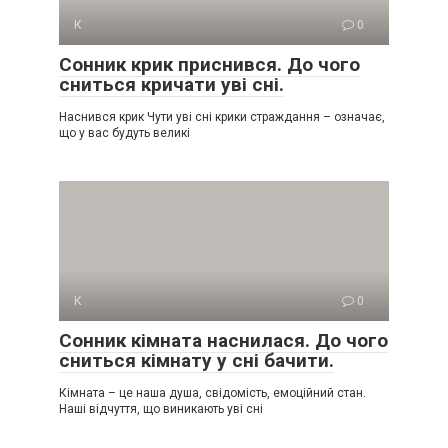
К
0
Сонник крик приснився. До чого
сниться кричати уві сні.
Наснився крик Чути уві сні крики страждання – означає,
що у вас будуть великі
К
0
Сонник кімната наснилася. До чого
сниться кімнату у сні бачити.
Кімната – це наша душа, свідомість, емоційний стан.
Наші відчуття, що виникають уві сні