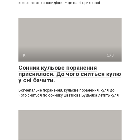
колір вашого сновидіння – це ваші приховані
К
0
Сонник кульове поранення
приснилося. До чого сниться кулю
у сні бачити.
Вогнепальне поранення, кульове поранення, куля до
чого сниться по соннику Цвєткова Будь-яка летить куля