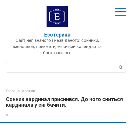
Перейти
до
вмісту
Езотерика
Сайт непізнаного і незвіданого: сонники,
іменослов, прикмети, місячний календар та
багато іншого
Пошук:
Головна Сторінка
Сонник кардинал приснився. До чого сниться
кардинала у сні бачити.
К