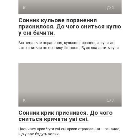
К
0
Сонник кульове поранення
приснилося. До чого сниться кулю
у сні бачити.
Вогнепальне поранення, кульове поранення, куля до
чого сниться по соннику Цвєткова Будь-яка летить куля
К
0
Сонник крик приснився. До чого
сниться кричати уві сні.
Наснився крик Чути уві сні крики страждання – означає,
що у вас будуть великі