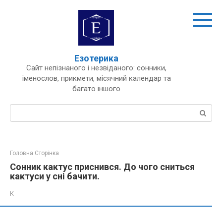
Перейти
до
вмісту
Езотерика
Сайт непізнаного і незвіданого: сонники,
іменослов, прикмети, місячний календар та
багато іншого
Пошук:
Головна Сторінка
Сонник кактус приснився. До чого сниться
кактуси у сні бачити.
К