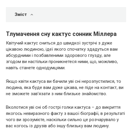
Зміст
Тлумачення сну кактус сонник Міллера
Квітучий кактус сниться до швидкої зустрічі з дуже
цікавою людиною, ідеї якого спочатку здадуться вам
абсурдними і позбавленими здорового глузду, але
згодом ви настільки проникнетеся ними, що, можливо,
навіть станете однодумцями.
Якщо квіти кактуса ви бачили уві сні нерозпустилися, то
людина, яка буде вам дуже цікава, не піде на контакт, ви
не зможете зав’язати з ним близьке знайомство.
Вколотися уві сні об гострі голки кактуса – до викриття
якогось невиразного факту з вашої біографії, в результаті
чого ви зрозумієте, наскільки сильно це розчарувало у
вас когось із друзів або іншу близьку вам людину.