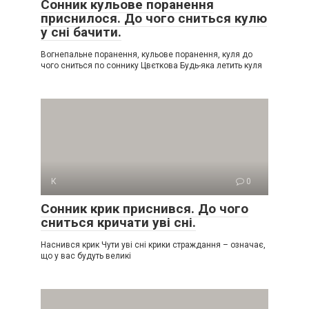
Сонник кульове поранення
приснилося. До чого сниться кулю
у сні бачити.
Вогнепальне поранення, кульове поранення, куля до
чого сниться по соннику Цвєткова Будь-яка летить куля
К
0
Сонник крик приснився. До чого
сниться кричати уві сні.
Наснився крик Чути уві сні крики страждання – означає,
що у вас будуть великі