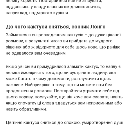
велику користь. Постарайтеся все не зіпсувати,
віддавшись у владу власних шкідливих звичок,
наприклад, надмірного куріння.
До чого кактуси сняться, сонник Лонго
Займатися в сні розведенням кактусів – до дуже цікавої
розмови, в результаті якого ви прийдете до мудрого
рішення або ж відкриєте для себе щось нове, що раніше
не здавалося вам очевидним.
Якщо уві сні ви примудрилися зламати кактус, то наяву є
велика ймовірність того, що ви зустрінете людину, яка
може багато в чому допомогти, розтлумачити щось
важливе. Найприкріше в тому, що ви можете піти без
продовження розмови. Постарайтеся утримати себе від
цього пориву, послухайте, що він хоче вам сказати, навіть
якщо спочатку ці слова здадуться вам неприємними або
навіть образливими.
Цвітіння кактуса сниться до спокою, умиротворення душі.