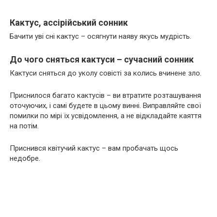
Кактус, ассірійський сонник
Бачити уві сні кактус – осягнути наяву якусь мудрість.
До чого сняться кактуси – сучасний сонник
Кактуси сняться до уколу совісті за колись вчинене зло.
Приснилося багато кактусів – ви втратите розташування
оточуючих, і самі будете в цьому винні. Виправляйте свої
помилки по мірі їх усвідомлення, а не відкладайте каяття
на потім.
Приснився квітучий кактус – вам пробачать щось
недобре.