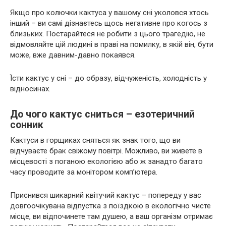
Якщо про колючки кактуса у вашому сні уколовся хтось
інший – ви самі дізнаєтесь щось негативне про когось з
близьких. Постарайтеся не робити з цього трагедію, не
відмовляйте цій людині в праві на помилку, в якій він, бути
може, вже давним-давно покаявся.
Їсти кактус у сні – до образу, відчуженість, холодність у
відносинах.
До чого кактус сниться – езотеричний
сонник
Кактуси в горщиках сняться як знак того, що ви
відчуваєте брак свіжому повітрі. Можливо, ви живете в
місцевості з поганою екологією або ж занадто багато
часу проводите за монітором комп’ютера.
Приснився шикарний квітучий кактус – попереду у вас
довгоочікувана відпустка з поїздкою в екологічно чисте
місце, ви відпочинете там душею, а ваш організм отримає