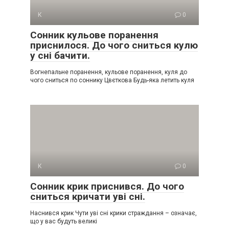
К
0
Сонник кульове поранення
приснилося. До чого сниться кулю
у сні бачити.
Вогнепальне поранення, кульове поранення, куля до
чого сниться по соннику Цвєткова Будь-яка летить куля
К
0
Сонник крик приснився. До чого
сниться кричати уві сні.
Наснився крик Чути уві сні крики страждання – означає,
що у вас будуть великі