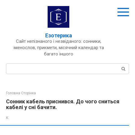
Перейти
до
вмісту
Езотерика
Сайт непізнаного і незвіданого: сонники,
іменослов, прикмети, місячний календар та
багато іншого
Пошук:
Головна Сторінка
Сонник кабель приснився. До чого сниться
кабелі у сні бачити.
К