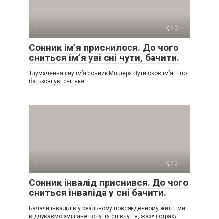
І
0
Сонник ім’я приснилося. До чого
сниться ім’я уві сні чути, бачити.
Тлумачення сну ім’я сонник Міллера Чути своє ім’я – по
батькові уві сні, яке
І
0
Сонник інвалід приснився. До чого
сниться інваліда у сні бачити.
Бачачи інвалідів у реальному повсякденному житті, ми
відчуваємо змішане почуття співчуття, жаху і страху.