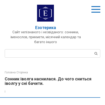
Перейти
до
вмісту
Езотерика
Сайт непізнаного і незвіданого: сонники,
іменослов, прикмети, місячний календар та
багато іншого
Пошук:
Головна Сторінка
Сонник іволга наснилася. До чого сниться
іволгу у сні бачити.
І