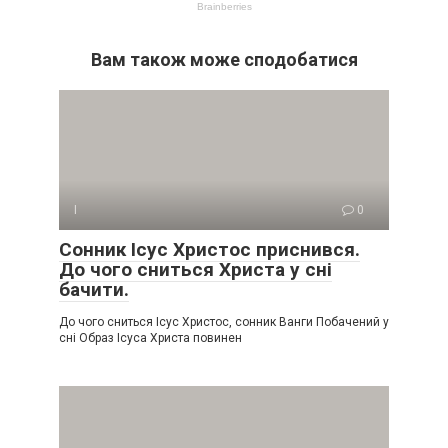
Вам також може сподобатися
І
0
Сонник Ісус Христос приснився.
До чого сниться Христа у сні
бачити.
До чого сниться Ісус Христос, сонник Ванги Побачений у
сні Образ Ісуса Христа повинен