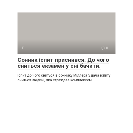
Е
0
Сонник іспит приснився. До чого
сниться екзамен у сні бачити.
Іспит до чого сниться в соннику Міллера Здача іспиту
сниться людині, яка страждає комплексом