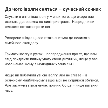
До чого іволги сняться – сучасний сонник
Слухати в сні співає іволгу – знак того, що скоро вас
охопить дивовижна по силі пристрасть. Навряд чи ви
зможете встояти проти неї.
Розорене гніздо цього птаха сниться до великого
сімейного скандалу.
Тримати іволгу в руках – попередження про те, що вам
слід приділити пильну увагу своїй дитині чи, якщо у вас
його немає, кому з молодших членів сім’ї.
Якщо ви побачили уві сні іволгу, яка не співає – в
осяжному майбутньому вашої мрії не судилося збутися.
Але засмучуватися немає причин, бо це – лише питання
часу.