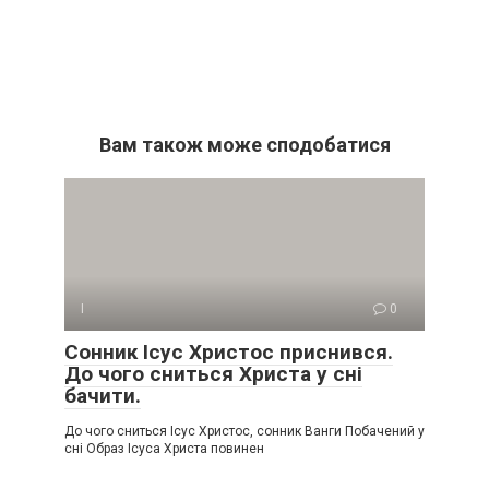
Вам також може сподобатися
І
0
Сонник Ісус Христос приснився.
До чого сниться Христа у сні
бачити.
До чого сниться Ісус Христос, сонник Ванги Побачений у
сні Образ Ісуса Христа повинен