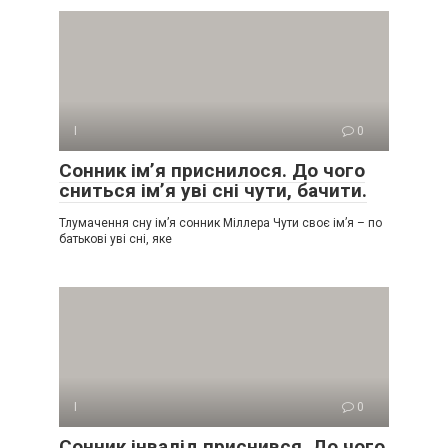
І
0
Сонник ім’я приснилося. До чого
сниться ім’я уві сні чути, бачити.
Тлумачення сну ім’я сонник Міллера Чути своє ім’я – по
батькові уві сні, яке
І
0
Сонник інвалід приснився. До чого