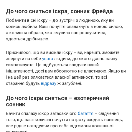
До чого сниться іскра, сонник Фрейда
Побачити в сні іскру – до зустрічі з людиною, яку ви
колись любили. Ваші почуття спалахнуть з новою силою,
а колишня образа, яка змусила вас розлучитися,
здасться дрібницею.
Приснилося, що ви висікли іскру – ви, нарешті, зможете
звернути на себе
увага
людини, до якого давно наяву
симпатизуєте. Це відбудеться завдяки вашій
ініціативності, досі вам абсолютно не властивою. Якщо ви
і на цей раз злякаєтеся власної активності, то всі
старання будуть
відразу
ж загублені.
До чого іскри сняться – езотеричний
сонник
Бачити спалаху іскор загасаючого
багаття
– свідчення
того, що ваші колишні почуття потроху сходять нанівець,
все рідше нагадуючи про себе відгомони колишньої