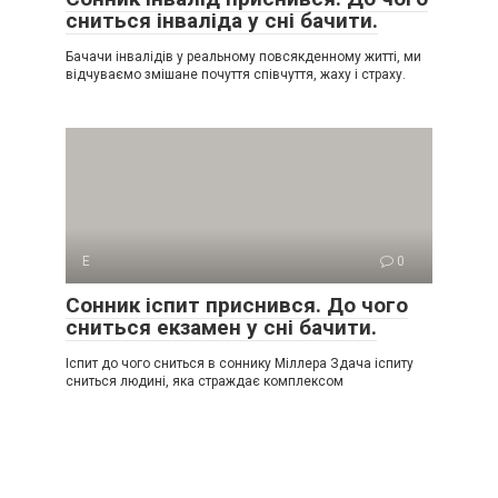
сниться інваліда у сні бачити.
Бачачи інвалідів у реальному повсякденному житті, ми
відчуваємо змішане почуття співчуття, жаху і страху.
Е
0
Сонник іспит приснився. До чого
сниться екзамен у сні бачити.
Іспит до чого сниться в соннику Міллера Здача іспиту
сниться людині, яка страждає комплексом