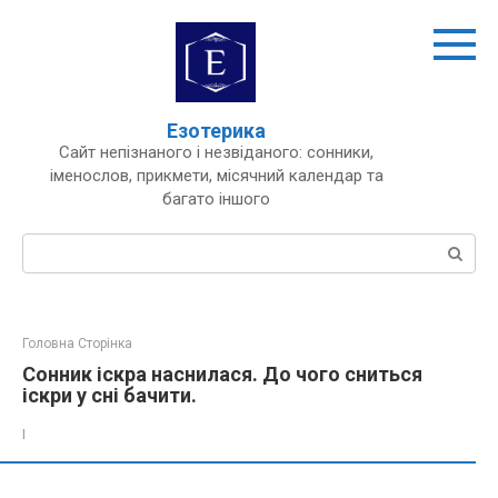
Перейти
до
вмісту
Езотерика
Сайт непізнаного і незвіданого: сонники,
іменослов, прикмети, місячний календар та
багато іншого
Пошук:
Головна Сторінка
Сонник іскра наснилася. До чого сниться
іскри у сні бачити.
І