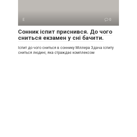
Е
0
Сонник іспит приснився. До чого
сниться екзамен у сні бачити.
Іспит до чого сниться в соннику Міллера Здача іспиту
сниться людині, яка страждає комплексом