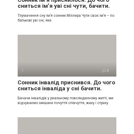
сниться ім’я уві сні чути, бачити.
Тлумачення сну ім’я сонник Міллера Чути своє ім’я – по
батькові уві сні, яке
І
0
Сонник інвалід приснився. До чого
сниться інваліда у сні бачити.
Бачачи інвалідів у реальному повсякденному житті, ми
відчуваємо змішане почуття співчуття, жаху і страху.