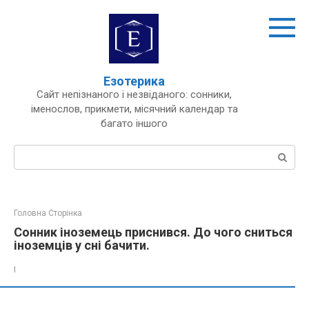
Перейти
до
вмісту
Езотерика
Сайт непізнаного і незвіданого: сонники,
іменослов, прикмети, місячний календар та
багато іншого
Пошук:
Головна Сторінка
Сонник іноземець приснився. До чого сниться
іноземців у сні бачити.
І