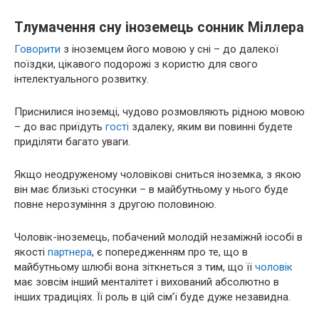
Тлумачення сну іноземець сонник Міллера
Говорити
з іноземцем його мовою у сні – до далекої
поїздки, цікавого подорожі з користю для свого
інтелектуального розвитку.
Приснилися іноземці, чудово розмовляють рідною мовою
– до вас приїдуть
гості
здалеку, яким ви повинні будете
приділяти багато уваги.
Якщо неодруженому чоловікові сниться іноземка, з якою
він має близькі стосунки – в майбутньому у нього буде
повне нерозуміння з другою половиною.
Чоловік-іноземець, побачений молодій незаміжнй іособі в
якості
партнера
, є попередженням про те, що в
майбутньому шлюбі вона зіткнеться з тим, що її
чоловік
має зовсім інший менталітет і вихований абсолютно в
інших традиціях. Її роль в цій сім’ї буде дуже незавидна.