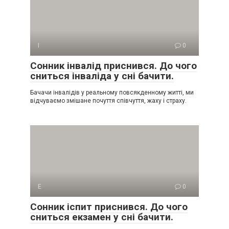
І
0
Сонник інвалід приснився. До чого
сниться інваліда у сні бачити.
Бачачи інвалідів у реальному повсякденному житті, ми
відчуваємо змішане почуття співчуття, жаху і страху.
Е
0
Сонник іспит приснився. До чого
сниться екзамен у сні бачити.