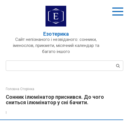
Перейти
до
вмісту
Езотерика
Сайт непізнаного і незвіданого: сонники,
іменослов, прикмети, місячний календар та
багато іншого
Пошук:
Головна Сторінка
Сонник ілюмінатор приснився. До чого
сниться ілюмінатор у сні бачити.
І