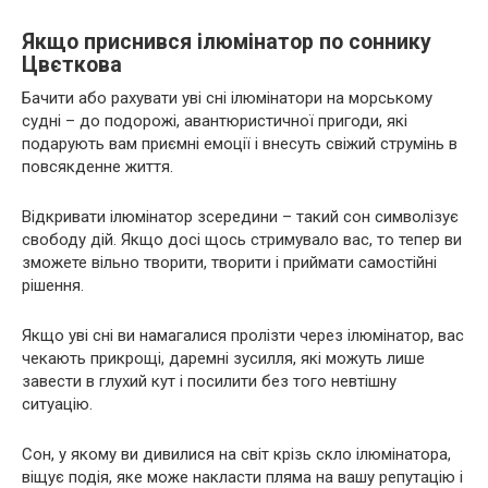
Якщо приснився ілюмінатор по соннику
Цвєткова
Бачити або рахувати уві сні ілюмінатори на морському
судні – до подорожі, авантюристичної пригоди, які
подарують вам приємні емоції і внесуть свіжий струмінь в
повсякденне життя.
Відкривати ілюмінатор зсередини – такий сон символізує
свободу дій. Якщо досі щось стримувало вас, то тепер ви
зможете вільно творити, творити і приймати самостійні
рішення.
Якщо уві сні ви намагалися пролізти через ілюмінатор, вас
чекають прикрощі, даремні зусилля, які можуть лише
завести в глухий кут і посилити без того невтішну
ситуацію.
Сон, у якому ви дивилися на світ крізь скло ілюмінатора,
віщує подія, яке може накласти пляма на вашу репутацію і