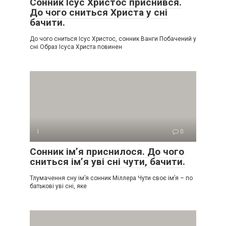
Сонник Ісус Христос приснився.
До чого сниться Христа у сні
бачити.
До чого сниться Ісус Христос, сонник Ванги Побачений у
сні Образ Ісуса Христа повинен
І
0
Сонник ім’я приснилося. До чого
сниться ім’я уві сні чути, бачити.
Тлумачення сну ім’я сонник Міллера Чути своє ім’я – по
батькові уві сні, яке