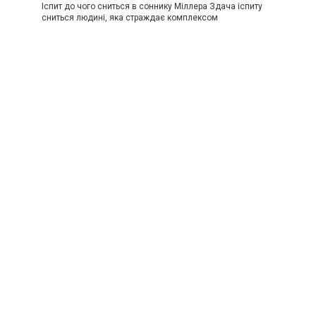
Іспит до чого сниться в соннику Міллера Здача іспиту
сниться людині, яка страждає комплексом