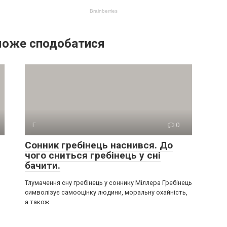
може сподобатися
Г
0
Сонник гребінець наснився. До
чого сниться гребінець у сні
бачити.
Тлумачення сну гребінець у соннику Міллера Гребінець
символізує самооцінку людини, моральну охайність,
а також