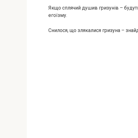
Якщо сплячий душив гризунів – будут
егоїзму.
Снилося, що злякалися гризуна – знайд