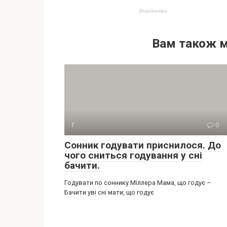
Вам також 
Г
0
Сонник годувати приснилося. До
чого сниться годування у сні
бачити.
Годувати по соннику Міллера Мама, що годує –
Бачити уві сні мати, що годує