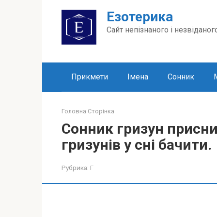
Перейти
Езотерика
до
вмісту
Сайт непізнаного і незвіданог
Прикмети
Імена
Сонник
Головна Сторінка
Сонник гризун присни
гризунів у сні бачити.
Рубрика:
Г