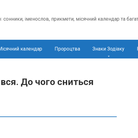
о: сонники, іменослов, прикмети, місячний календар та бага
Місячний календар
Пророцтва
Знаки Зодіаку
вся. До чого сниться