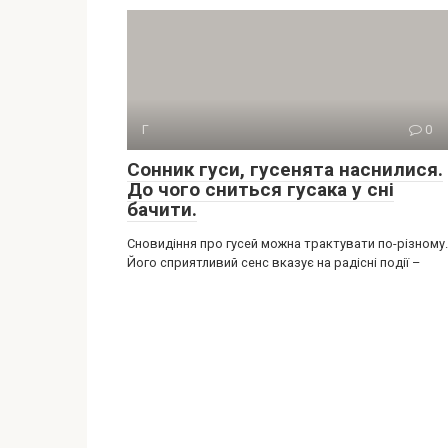
Г
0
Сонник гуси, гусенята наснилися.
До чого сниться гусака у сні
бачити.
Сновидіння про гусей можна трактувати по-різному.
Його сприятливий сенс вказує на радісні події –