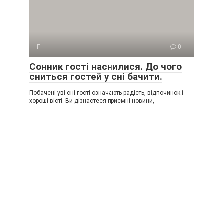
Г
0
Сонник гості наснилися. До чого
сниться гостей у сні бачити.
Побачені уві сні гості означають радість, відпочинок і
хороші вісті. Ви дізнаєтеся приємні новини,