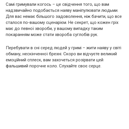
Самі гримували когось – це свідчення того, що вам
надзвичайно подобається наяву маніпулювати людьми.
Для вас немає більшого задоволення, ніж бачити, що все
сталося по-вашому сценарієм. Не секрет, що кожен гріх
має до певної хвороби, у вашому випадку таким
покаранням може стати хвороба суглобів рук.
Перебувати в сні серед людей у гримі – жити наяву у світі
обману, нескінченної брехні. Скоро ви відчуєте великий
емоційний сплеск, вам захочеться розірвати цей
фальшивий порочне коло. Слухайте своє серце.