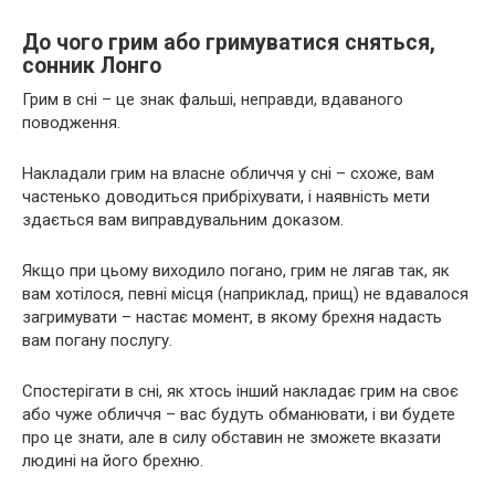
До чого грим або гримуватися сняться,
сонник Лонго
Грим в сні – це знак фальші, неправди, вдаваного
поводження.
Накладали грим на власне обличчя у сні – схоже, вам
частенько доводиться прибріхувати, і наявність мети
здається вам виправдувальним доказом.
Якщо при цьому виходило погано, грим не лягав так, як
вам хотілося, певні місця (наприклад, прищ) не вдавалося
загримувати – настає момент, в якому брехня надасть
вам погану послугу.
Спостерігати в сні, як хтось інший накладає грим на своє
або чуже обличчя – вас будуть обманювати, і ви будете
про це знати, але в силу обставин не зможете вказати
людині на його брехню.