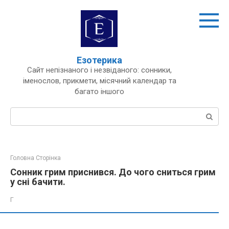
Перейти
до
вмісту
Езотерика
Сайт непізнаного і незвіданого: сонники,
іменослов, прикмети, місячний календар та
багато іншого
Пошук:
Головна Сторінка
Сонник грим приснився. До чого сниться грим
у сні бачити.
Г