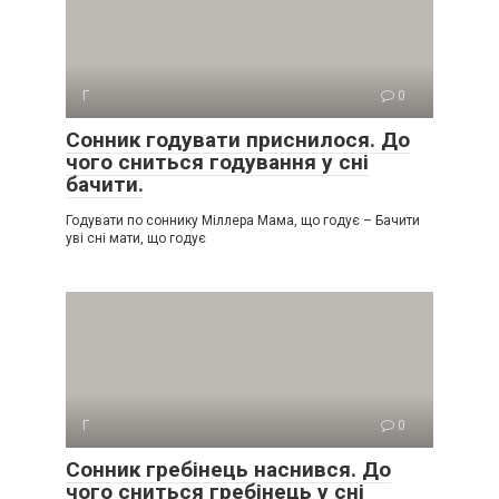
Г
0
Сонник годувати приснилося. До
чого сниться годування у сні
бачити.
Годувати по соннику Міллера Мама, що годує – Бачити
уві сні мати, що годує
Г
0
Сонник гребінець наснився. До
чого сниться гребінець у сні