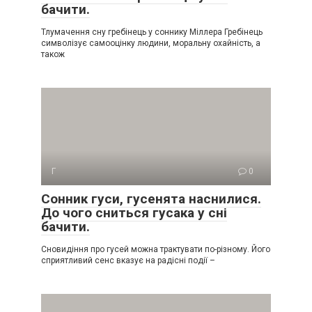
бачити.
Тлумачення сну гребінець у соннику Міллера Гребінець
символізує самооцінку людини, моральну охайність, а
також
Г
0
Сонник гуси, гусенята наснилися.
До чого сниться гусака у сні
бачити.
Сновидіння про гусей можна трактувати по-різному. Його
сприятливий сенс вказує на радісні події –