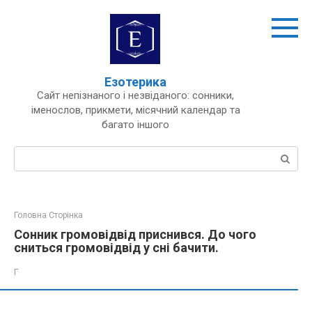
Перейти
до
вмісту
Езотерика
Сайт непізнаного і незвіданого: сонники,
іменослов, прикмети, місячний календар та
багато іншого
Пошук:
Головна Сторінка
Сонник громовідвід приснився. До чого
сниться громовідвід у сні бачити.
Г