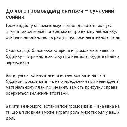
До чого громовідвід сниться – сучасний
сонник
Громовідвід у сні символізує відповідальність за чужі
гріхи, а також може попереджати про велику небезпеку,
оскільки ви опинитеся в радіусі якогось негативного події.
Снилося, що блискавка вдарила в громовідвід вашого
будинку – отримаєте звістку про нещастя, будете сильно
переживати.
Якщо уві сні ви намагалися встановлювати на свій
будинок громовідвід – це попередження про невигідне в
матеріальному плані починання, замість прибутку справа
обернеться великими втратами.
Бачити знайомого, встановлює громовідвід – вказівка на
те, що ця людина зможе зіграти роль миротворця у вашій
долі.