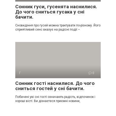
Сонник гуси, гусенята наснилися.
До чого сниться гусака у сні
бачити.
Сновидіння про гусей можна трактувати по-різному. Його
сприятливий сенс вказує на радісні події –
Г
0
Сонник гості наснилися. До чого
сниться гостей у сні бачити.
Побачені уві сні гості означають радість, відпочинок і
хороші вісті. Ви дізнаєтеся приємні новини,