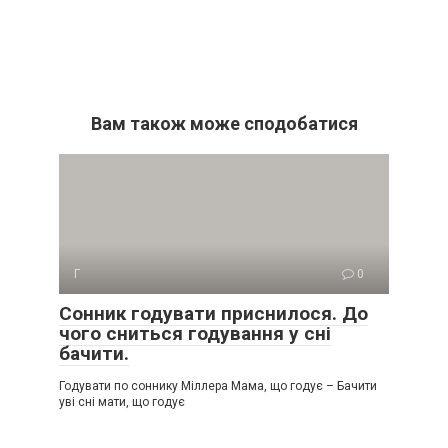
Вам також може сподобатися
Г
0
Сонник годувати приснилося. До
чого сниться годування у сні
бачити.
Годувати по соннику Міллера Мама, що годує – Бачити
уві сні мати, що годує