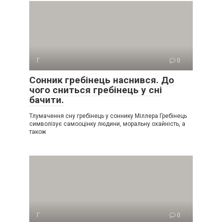
Г
0
Сонник гребінець наснився. До
чого сниться гребінець у сні
бачити.
Тлумачення сну гребінець у соннику Міллера Гребінець
символізує самооцінку людини, моральну охайність, а
також
Г
0