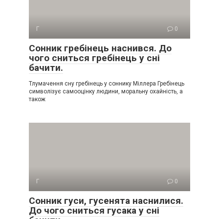
Г
0
Сонник гребінець наснився. До
чого сниться гребінець у сні
бачити.
Тлумачення сну гребінець у соннику Міллера Гребінець
символізує самооцінку людини, моральну охайність, а
також
Г
0
Сонник гуси, гусенята наснилися.
До чого сниться гусака у сні