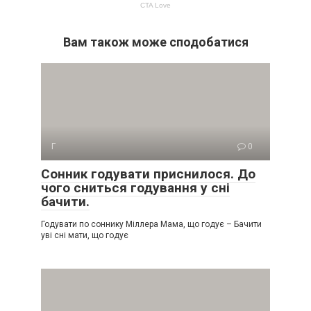
Вам також може сподобатися
Г
0
Сонник годувати приснилося. До
чого сниться годування у сні
бачити.
Годувати по соннику Міллера Мама, що годує – Бачити
уві сні мати, що годує