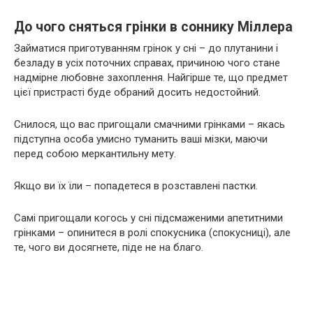
До чого сняться грінки в соннику Міллера
Займатися приготуванням грінок у сні – до плутанини і
безладу в усіх поточних справах, причиною чого стане
надмірне любовне захоплення. Найгірше те, що предмет
цієї пристрасті буде обраний досить недостойний.
Снилося, що вас пригощали смачними грінками – якась
підступна особа умисно туманить ваші мізки, маючи
перед собою меркантильну мету.
Якщо ви їх їли – попадетеся в розставлені пастки.
Самі пригощали когось у сні підсмаженими апетитними
грінками – опинитеся в ролі спокусника (спокусниці), але
те, чого ви досягнете, піде не на благо.