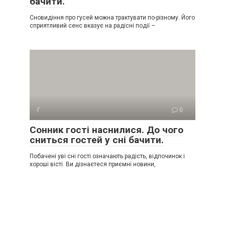
бачити.
Сновидіння про гусей можна трактувати по-різному. Його
сприятливий сенс вказує на радісні події –
Г
0
Сонник гості наснилися. До чого
сниться гостей у сні бачити.
Побачені уві сні гості означають радість, відпочинок і
хороші вісті. Ви дізнаєтеся приємні новини,