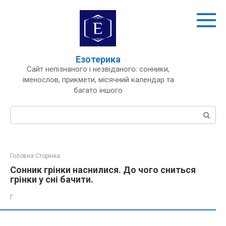
Перейти
до
вмісту
Езотерика
Сайт непізнаного і незвіданого: сонники,
іменослов, прикмети, місячний календар та
багато іншого
Пошук:
Головна Сторінка
Сонник грінки наснилися. До чого сниться
грінки у сні бачити.
Г