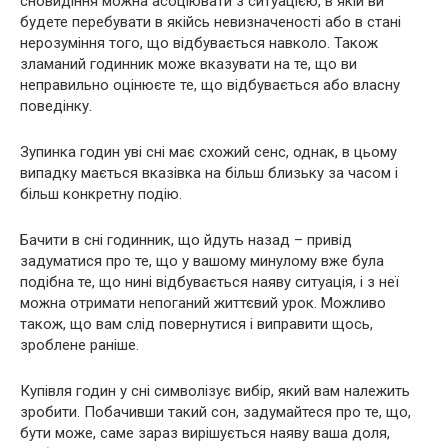
сновидіння можна асоціювати з ситуацією, в якій ви
будете перебувати в якійсь невизначеності або в стані
нерозуміння того, що відбувається навколо. Також
зламаний годинник може вказувати на те, що ви
неправильно оцінюєте те, що відбувається або власну
поведінку.
Зупинка годин уві сні має схожий сенс, однак, в цьому
випадку мається вказівка на більш близьку за часом і
більш конкретну подію.
Бачити в сні годинник, що йдуть назад – привід
задуматися про те, що у вашому минулому вже була
подібна те, що нині відбувається наяву ситуація, і з неї
можна отримати непоганий життєвий урок. Можливо
також, що вам слід повернутися і виправити щось,
зроблене раніше.
Купівля годин у сні символізує вибір, який вам належить
зробити. Побачивши такий сон, задумайтеся про те, що,
бути може, саме зараз вирішується наяву ваша доля,