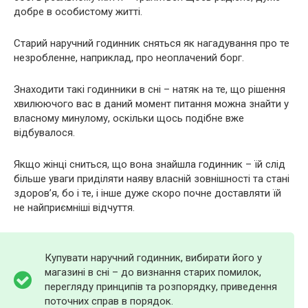
добре в особистому житті.
Старий наручний годинник сняться як нагадування про те
незробленне, наприклад, про неоплачений борг.
Знаходити такі годинники в сні – натяк на те, що рішення
хвилюючого вас в даний момент питання можна знайти у
власному минулому, оскільки щось подібне вже
відбувалося.
Якщо жінці сниться, що вона знайшла годинник – їй слід
більше уваги приділяти наяву власній зовнішності та стані
здоров’я, бо і те, і інше дуже скоро почне доставляти їй
не найприємніші відчуття.
Купувати наручний годинник, вибирати його у
магазині в сні – до визнання старих помилок,
перегляду принципів та розпорядку, приведення
поточних справ в порядок.