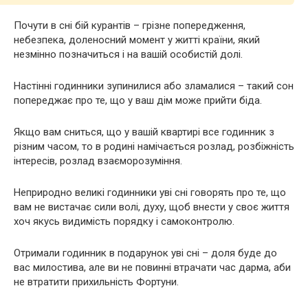
Почути в сні бій курантів – грізне попередження,
небезпека, доленосний момент у житті країни, який
незмінно позначиться і на вашій особистій долі.
Настінні годинники зупинилися або зламалися – такий сон
попереджає про те, що у ваш дім може прийти біда.
Якщо вам сниться, що у вашій квартирі все годинник з
різним часом, то в родині намічається розлад, розбіжність
інтересів, розлад взаєморозуміння.
Неприродно великі годинники уві сні говорять про те, що
вам не вистачає сили волі, духу, щоб внести у своє життя
хоч якусь видимість порядку і самоконтролю.
Отримали годинник в подарунок уві сні – доля буде до
вас милостива, але ви не повинні втрачати час дарма, аби
не втратити прихильність Фортуни.