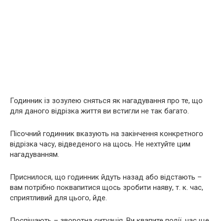
Годинник із зозулею сняться як нагадування про те, що
для даного відрізка життя ви встигли не так багато.
Пісочний годинник вказують на закінчення конкретного
відрізка часу, відведеного на щось. Не нехтуйте цим
нагадуванням.
Приснилося, що годинник йдуть назад або відстають –
вам потрібно поквапитися щось зробити наяву, т. к. час,
сприятливий для цього, йде.
Поспішають – зворотна ситуація. Ви квапите події, час ще