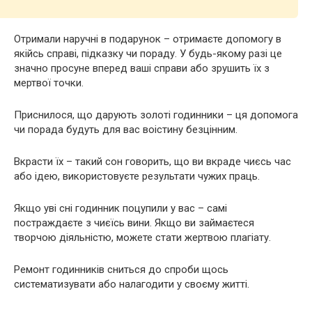
Отримали наручні в подарунок – отримаєте допомогу в
якійсь справі, підказку чи пораду. У будь-якому разі це
значно просуне вперед ваші справи або зрушить їх з
мертвої точки.
Приснилося, що дарують золоті годинники – ця допомога
чи порада будуть для вас воістину безцінним.
Вкрасти їх – такий сон говорить, що ви вкраде чиєсь час
або ідею, використовуєте результати чужих праць.
Якщо уві сні годинник поцупили у вас – самі
постраждаєте з чиєїсь вини. Якщо ви займаєтеся
творчою діяльністю, можете стати жертвою плагіату.
Ремонт годинників сниться до спроби щось
систематизувати або налагодити у своєму житті.