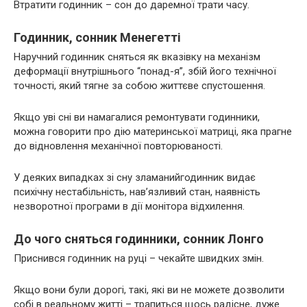
Втратити годинник – сон до даремної трати часу.
Годинник, сонник Менегетті
Наручний годинник сняться як вказівку на механізм
деформації внутрішнього “понад-я”, збій його технічної
точності, який тягне за собою життєве спустошення.
Якщо уві сні ви намагалися ремонтувати годинники,
можна говорити про дію материнської матриці, яка прагне
до відновлення механічної повторюваності.
У деяких випадках зі сну зламанийгодинник видає
психічну нестабільність, нав’язливий стан, наявність
незворотної програми в дії монітора відхилення.
До чого сняться годинники, сонник Лонго
Приснився годинник на руці – чекайте швидких змін.
Якщо вони були дорогі, такі, які ви не можете дозволити
собі в реальному житті – трапиться щось радісне, дуже