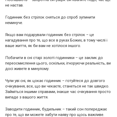
не настав.
Годинник без стрілок сняться до спроб зупинити
неминуче.
Якщо вам подарували годинник без стрілок – це
нагадування про те, що все в руках Божих, в тому числі і
ваше життя, як би вам не хотілося іншого.
Побачити в сні старі золоті годинники – це заклик до
переосмислення цього, оскільки, ігноруючи реальність, ви
досі живете в минулому.
Чули уві сні, як цокає годинник – готуйтеся до довгого
очікування, все, що ви чекаєте, станеться не так швидко.
Займіться іншими справами, інакше час очікування просто
випаде з вашого життя.
Заводити годинник, будильник – такий сон попереджає
про те, що ви можете забути наяву про щось важливе.