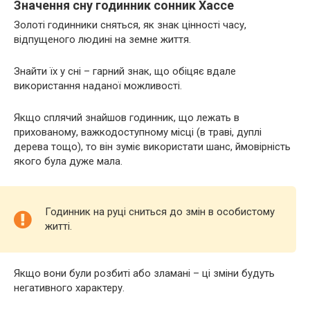
Значення сну годинник сонник Хассе
Золоті годинники сняться, як знак цінності часу,
відпущеного людині на земне життя.
Знайти їх у сні – гарний знак, що обіцяє вдале
використання наданої можливості.
Якщо сплячий знайшов годинник, що лежать в
прихованому, важкодоступному місці (в траві, дуплі
дерева тощо), то він зуміє використати шанс, ймовірність
якого була дуже мала.
Годинник на руці сниться до змін в особистому
житті.
Якщо вони були розбиті або зламані – ці зміни будуть
негативного характеру.