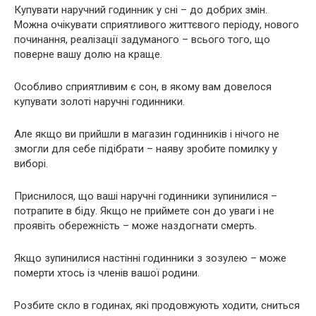
Купувати наручний годинник у сні – до добрих змін.
Можна очікувати сприятливого життєвого періоду, нового
починання, реалізації задуманого – всього того, що
поверне вашу долю на краще.
Особливо сприятливим є сон, в якому вам довелося
купувати золоті наручні годинники.
Але якщо ви прийшли в магазин годинників і нічого не
змогли для себе підібрати – наяву зробите помилку у
виборі.
Приснилося, що ваші наручні годинники зупинилися –
потрапите в біду. Якщо не приймете сон до уваги і не
проявіть обережність – може наздогнати смерть.
Якщо зупинилися настінні годинники з зозулею – може
померти хтось із членів вашої родини.
Розбите скло в годинах, які продовжують ходити, сниться