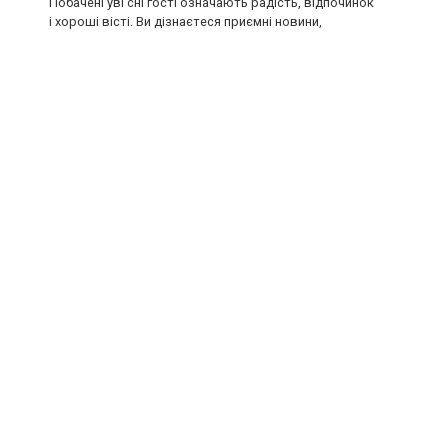
Побачені уві сні гості означають радість, відпочинок
і хороші вісті. Ви дізнаєтеся приємні новини,