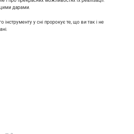
е і про прекрасних можливостях їх реалізації.
 цими дарами.
 інструменту у сні пророкує те, що ви так і не
ані.