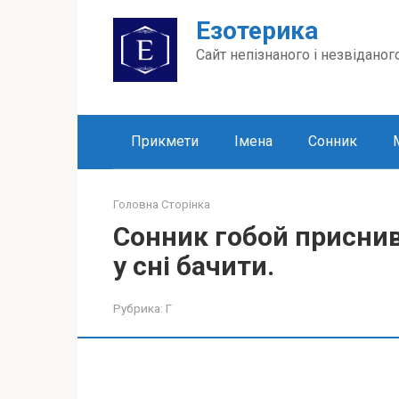
Перейти
Езотерика
до
вмісту
Сайт непізнаного і незвіданог
Прикмети
Імена
Сонник
Головна Сторінка
Сонник гобой приснив
у сні бачити.
Рубрика:
Г