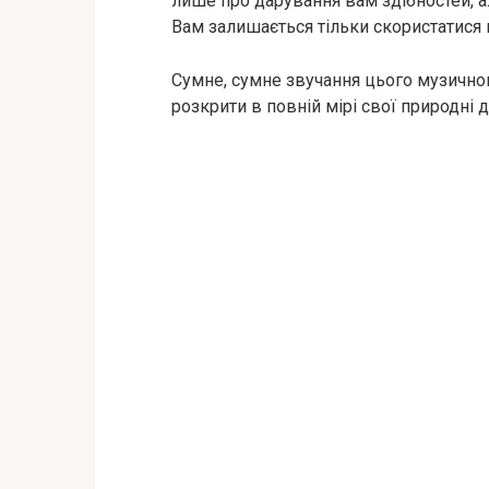
лише про дарування вам здібностей, ал
Вам залишається тільки скористатися
Сумне, сумне звучання цього музичного
розкрити в повній мірі свої природні д