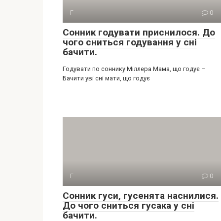
Г
0
Сонник годувати приснилося. До
чого сниться годування у сні
бачити.
Годувати по соннику Міллера Мама, що годує –
Бачити уві сні мати, що годує
Г
0
Сонник гуси, гусенята наснилися.
До чого сниться гусака у сні
бачити.