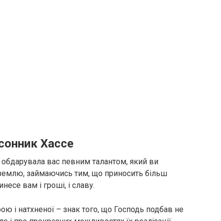
 сонник Хассе
я обдарувала вас певним талантом, який ви
 землю, займаючись тим, що приносить більш
несе вам і гроші, і славу.
рою і натхненої – знак того, що Господь подбав не