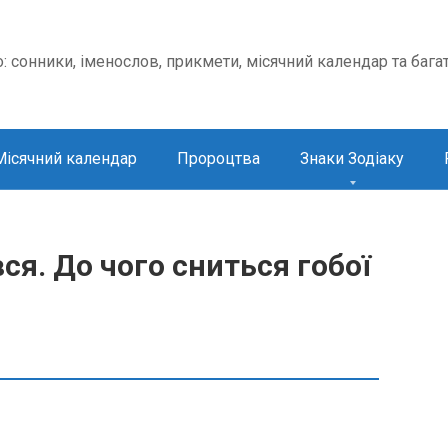
о: сонники, іменослов, прикмети, місячний календар та бага
Місячний календар
Пророцтва
Знаки Зодіаку
ся. До чого сниться гобої