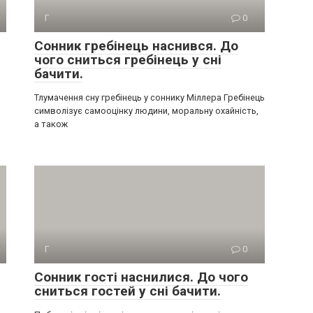
Г
0
Сонник гребінець наснився. До
чого сниться гребінець у сні
бачити.
Тлумачення сну гребінець у соннику Міллера Гребінець
символізує самооцінку людини, моральну охайність,
а також
Г
0
Сонник гості наснилися. До чого
сниться гостей у сні бачити.