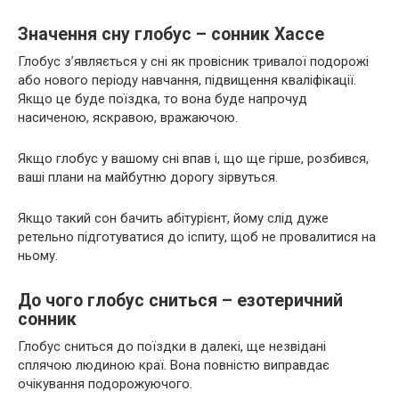
Значення сну глобус – сонник Хассе
Глобус з’являється у сні як провісник тривалої подорожі
або нового періоду навчання, підвищення кваліфікації.
Якщо це буде поїздка, то вона буде напрочуд
насиченою, яскравою, вражаючою.
Якщо глобус у вашому сні впав і, що ще гірше, розбився,
ваші плани на майбутню дорогу зірвуться.
Якщо такий сон бачить абітурієнт, йому слід дуже
ретельно підготуватися до іспиту, щоб не провалитися на
ньому.
До чого глобус сниться – езотеричний
сонник
Глобус сниться до поїздки в далекі, ще незвідані
сплячою людиною краї. Вона повністю виправдає
очікування подорожуючого.