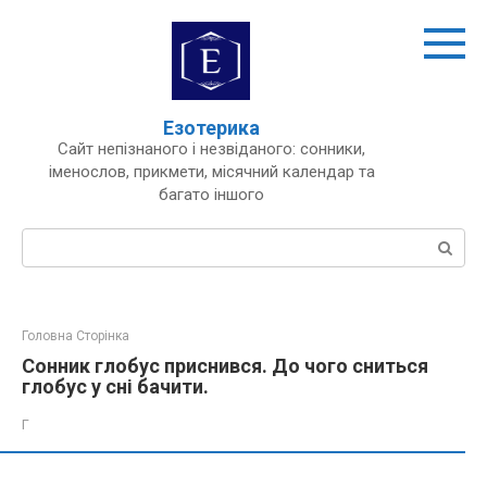
Перейти
до
вмісту
Езотерика
Сайт непізнаного і незвіданого: сонники,
іменослов, прикмети, місячний календар та
багато іншого
Пошук:
Головна Сторінка
Сонник глобус приснився. До чого сниться
глобус у сні бачити.
Г