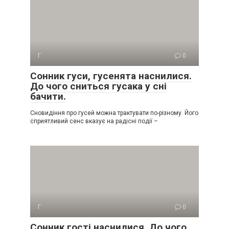
Г
0
Сонник гуси, гусенята наснилися.
До чого сниться гусака у сні
бачити.
Сновидіння про гусей можна трактувати по-різному. Його
сприятливий сенс вказує на радісні події –
Г
0
Сонник гості наснилися. До чого