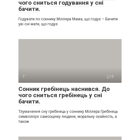
чого сниться годування у сні
бачити.
Годувати по соннику Міллера Мама, що годує – Бачити
уві сні мати, що годує
Г
0
Сонник гребінець наснився. До
чого сниться гребінець у сні
бачити.
Тлумачення сну гребінець у соннику Міллера Гребінець
символізує самооцінку людини, моральну охайність, а
також