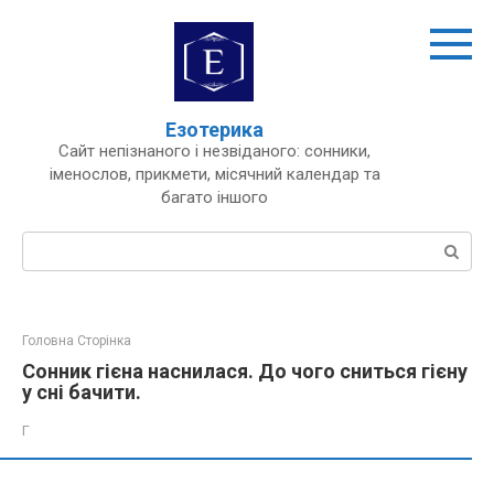
Перейти
до
вмісту
Езотерика
Сайт непізнаного і незвіданого: сонники,
іменослов, прикмети, місячний календар та
багато іншого
Пошук:
Головна Сторінка
Сонник гієна наснилася. До чого сниться гієну
у сні бачити.
Г