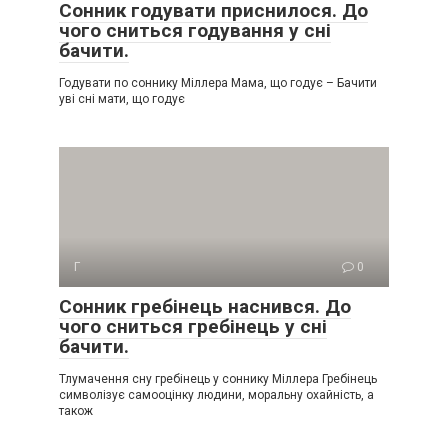
Сонник годувати приснилося. До
чого сниться годування у сні
бачити.
Годувати по соннику Міллера Мама, що годує – Бачити
уві сні мати, що годує
Г
0
Сонник гребінець наснився. До
чого сниться гребінець у сні
бачити.
Тлумачення сну гребінець у соннику Міллера Гребінець
символізує самооцінку людини, моральну охайність, а
також