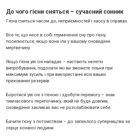
До чого гієни сняться – сучасний сонник
Гієна сниться часом до, неприємностей і хаосу в справах.
Все те, що несе в собі тлумачення сну про гієну,
посилюється, якщо вона їла у вашому сновидінні
мертвечину.
Якщо гієна уві сні нападає – настають нелегкі
випробування, подолати які ви зможете тільки при
максимумі зусиль і при використанні всіх ваших
прихованих резервів.
Боротися уві сні з гієною і здобути перемогу – знак
тимчасового перепочинку, який не буде довгим,
сновидіння закликає вас не розслаблювати себе.
Бачити гієну з потомством – до запеклого суперництва за
серце коханої людини.