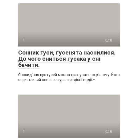
Г
0
Сонник гуси, гусенята наснилися.
До чого сниться гусака у сні
бачити.
Сновидіння про гусей можна трактувати по-різному. Його
сприятливий сенс вказує на радісні події –
Г
0