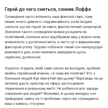
Герой до чого сниться, сонник Лоффа
Сновидіння часто втілюють наші фантазії і мрії, тому
немає нічого дивного і надзвичайного, коли людині
сниться, що він герой чи навіть фантастичний супергерой.
Значення такого сновидіння можна розцінити як
позитивний, оскільки воно відображає віру у власні сили,
впевненість у досягненні мети, а часто це є вирішальним
фактором успіху. Чудово побачити такий сон напередодні
важливого дня, коли належить вирішувати щось
серйозне, доленосне.
Корисно згадати, який саме силою ви володіли, зробили
якийсь геройський вчинок, і в чому він полягав? Хто з
близьких людей був присутній при цьому? Відповідь на це
питання дасть орієнтир на сферу застосування
тлумачення в реальному житті. Не робилося все заради
схвалення цих людей? Можливо, в цьому випадку сон
привідкриє завісу на ті проблеми, через які страждають
ваші з кимось стосунки.