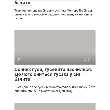
бачити.
Тлумачення сну гребінець у соннику Міллера Гребінець
символізує самооцінку людини, моральну охайність, а
також
Г
0
Сонник гуси, гусенята наснилися.
До чого сниться гусака у сні
бачити.
Сновидіння про гусей можна трактувати по-різному. Його
сприятливий сенс вказує на радісні події –