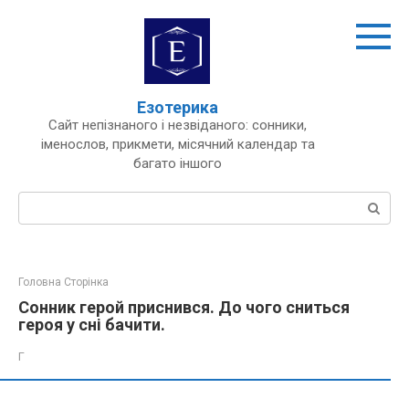
Перейти
до
вмісту
Езотерика
Сайт непізнаного і незвіданого: сонники,
іменослов, прикмети, місячний календар та
багато іншого
Пошук:
Головна Сторінка
Сонник герой приснився. До чого сниться
героя у сні бачити.
Г