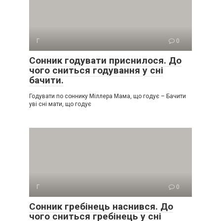
Г
0
Сонник годувати приснилося. До
чого сниться годування у сні
бачити.
Годувати по соннику Міллера Мама, що годує – Бачити
уві сні мати, що годує
Г
0
Сонник гребінець наснився. До
чого сниться гребінець у сні