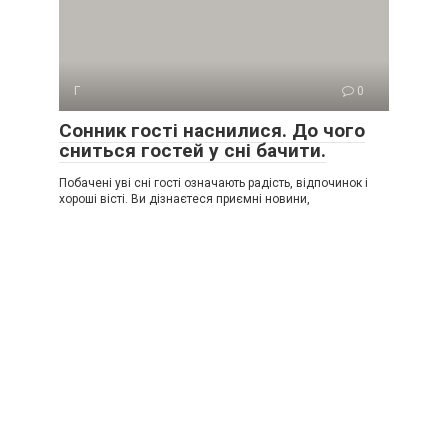
Г
0
Сонник гості наснилися. До чого
сниться гостей у сні бачити.
Побачені уві сні гості означають радість, відпочинок і
хороші вісті. Ви дізнаєтеся приємні новини,