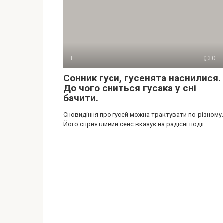
Г
0
Сонник гуси, гусенята наснилися.
До чого сниться гусака у сні
бачити.
Сновидіння про гусей можна трактувати по-різному.
Його сприятливий сенс вказує на радісні події –