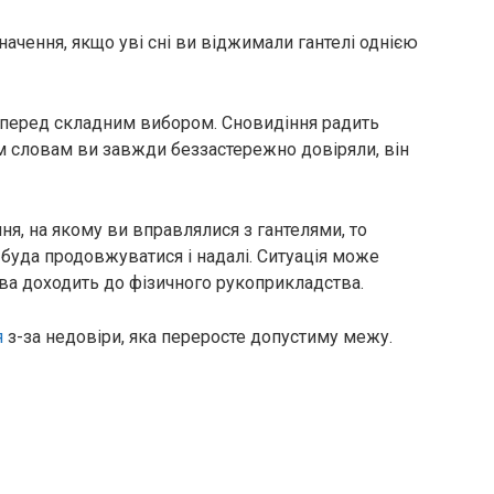
ачення, якщо уві сні ви віджимали гантелі однією
ти перед складним вибором. Сновидіння радить
м словам ви завжди беззастережно довіряли, він
я, на якому ви вправлялися з гантелями, то
буда продовжуватися і надалі. Ситуація може
рава доходить до фізичного рукоприкладства.
я
з-за недовіри, яка переросте допустиму межу.