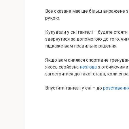
Все сказане має ще більш виражене зн
рукою.
Купували у сні гантелі – будете стоя
звернутися за допомогою до того, чиї
підкаже вам правильне рішення.
Якщо вам снилася спортивне тренуванн
якось серйозна
незгода
з оточуючими 
загостритися до такої стадії, коли сп
Впустити гантелі у сні – до
розставанн