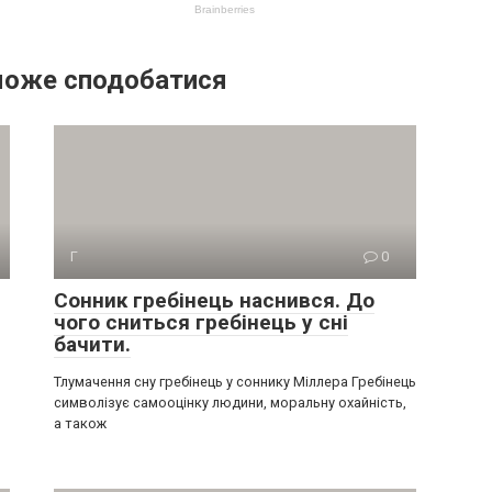
може сподобатися
Г
0
Сонник гребінець наснився. До
чого сниться гребінець у сні
бачити.
Тлумачення сну гребінець у соннику Міллера Гребінець
символізує самооцінку людини, моральну охайність,
а також