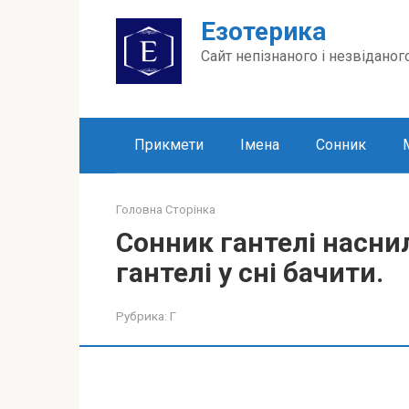
Перейти
Езотерика
до
вмісту
Сайт непізнаного і незвіданог
Прикмети
Імена
Сонник
Головна Сторінка
Сонник гантелі насни
гантелі у сні бачити.
Рубрика:
Г