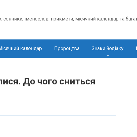
о: сонники, іменослов, прикмети, місячний календар та бага
Місячний календар
Пророцтва
Знаки Зодіаку
лися. До чого сниться