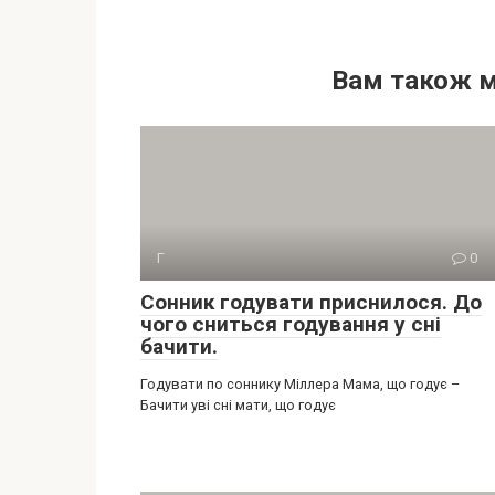
Вам також 
Г
0
Сонник годувати приснилося. До
чого сниться годування у сні
бачити.
Годувати по соннику Міллера Мама, що годує –
Бачити уві сні мати, що годує