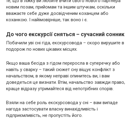
те, що в ліжку ви любите вчити свого нового партнера
новим позам, прийомам та іншим штучкам, оскільки
вважаєте себе дуже досвідченим коханцем або
коханкою. І найімовірніше, так воно і є.
До чого екскурсії сняться – сучасний сонник
Побачили уві сні гіда, екскурсовода – скоро вирушите в
подорож по нових цікавих місцях.
Якщо ваша бесіда з гідом переросла в суперечку або
навіть у сварку – такий сюжет сну віщує конфлікт з
начальством, в якому неправі опинитесь ви, і вам
доведеться це визнати. Втім, начальство завжди право,
краще відразу утримайтеся від непотрібних спорів.
Взяли на себе роль екскурсовода у сні – вам випаде
нагода застосувати власну винахідливість і
підприємливість, не пропустіть його.