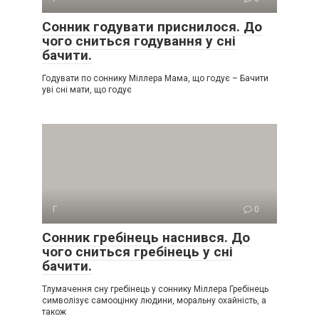
Сонник годувати приснилося. До
чого сниться годування у сні
бачити.
Годувати по соннику Міллера Мама, що годує – Бачити
уві сні мати, що годує
Г
0
Сонник гребінець наснився. До
чого сниться гребінець у сні
бачити.
Тлумачення сну гребінець у соннику Міллера Гребінець
символізує самооцінку людини, моральну охайність, а
також