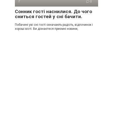
Г
0
Сонник гості наснилися. До чого
сниться гостей у сні бачити.
Побачені уві сні гості означають радість, відпочинок і
хороші вісті. Ви дізнаєтеся приємні новини,