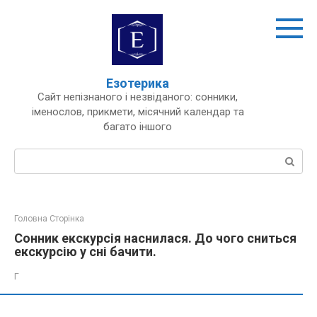
Перейти
до
вмісту
Езотерика
Сайт непізнаного і незвіданого: сонники,
іменослов, прикмети, місячний календар та
багато іншого
Пошук:
Головна Сторінка
Сонник екскурсія наснилася. До чого сниться
екскурсію у сні бачити.
Г