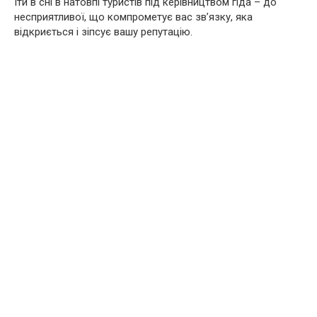
Іти в сні в натовпі туристів під керівництвом гіда – до
несприятливої, що компрометує вас зв’язку, яка
відкриється і зіпсує вашу репутацію.