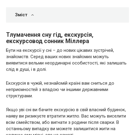
Зміст
Тлумачення сну гід, екскурсія,
екскурсовод сонник Міллера
Бути на екскурсії у сні – до нових цікавих зустрічей,
знайомств. Серед ваших нових знайомих можуть
виявитися вельми неординарні особистості, які залишать
слід в душі, і в долі.
Екскурсія в чужій, незнайомій країні вам сниться до
неприємностей з владою чи іншими державними
структурами.
Якщо уві сні ви бачите екскурсію в свій власний будинок,
наяву ви ризикуєте втратити житло. Вас можуть виселити
всім сімейством, або вигнати з родини після сварки. В
останньому випадку ви можете залишитися жити на
колишньому місці, але на самоті.