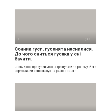
Г
0
Сонник гуси, гусенята наснилися.
До чого сниться гусака у сні
бачити.
Сновидіння про гусей можна трактувати по-різному. Його
сприятливий сенс вказує на радісні події –