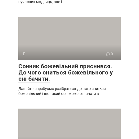
сучасних модниць, але і
Б
0
Сонник божевільний приснився.
До чого сниться божевільного у
сні бачити.
Давайте спробуємо розібратися до чого сниться
божевільний і що такий сон може означати в