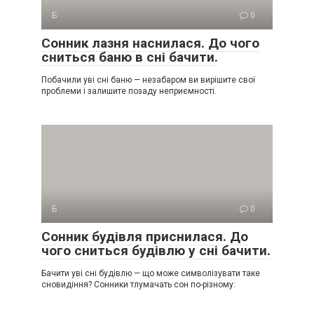
Б
0
Сонник лазня наснилася. До чого
сниться баню в сні бачити.
Побачили уві сні баню — незабаром ви вирішите свої
проблеми і залишите позаду неприємності.
Б
0
Сонник будівля приснилася. До
чого сниться будівлю у сні бачити.
Бачити уві сні будівлю — що може символізувати таке
сновидіння? Сонники тлумачать сон по-різному: