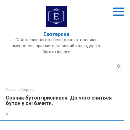
Перейти
до
вмісту
Езотерика
Сайт непізнаного і незвіданого: сонники,
іменослов, прикмети, місячний календар та
багато іншого
Пошук:
Головна Сторінка
Сонник бутон приснився. До чого сниться
бутон у сні бачити.
Б