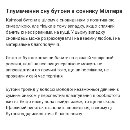
Тлумачення сну бутони в соннику Міллера
Квіткові бутони в цілому є сновидінням з позитивною
символікою, але тільки в тому випадку, якщо сплячий
бачить їх несзірваними, на кущі. У цьому випадку
сновидець може розраховувати і на взаємну любов, і на
матеріальне благополуччя.
Якщо ж бутон квітки ви бачите на зрізаній чи зірваній
рослині, надії на все вищеперелічене можуть не
виправдатися по причині того, що ви поспішили, не
проявили у свій час терпіння.
Бутони троянд у волоссі молодої незаміжньої дівчини є
сумним знаком у перспективі влаштування її особистого
життя. Якщо наяву вона і вийде заміж, то ще не скоро.
Щасливий виняток становить сновидіння, в якому ці
бутони відкрилися хоча б наполовину.