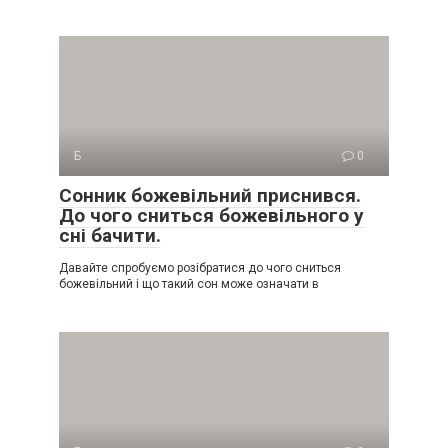
Б
0
Сонник божевільний приснився.
До чого сниться божевільного у
сні бачити.
Давайте спробуємо розібратися до чого сниться
божевільний і що такий сон може означати в