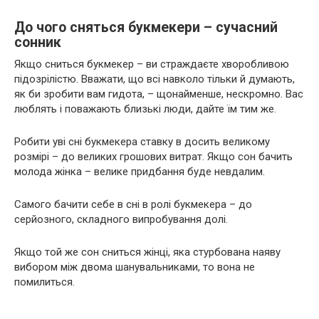
До чого сняться букмекери – сучасний
сонник
Якщо сниться букмекер – ви страждаєте хворобливою
підозрілістю. Вважати, що всі навколо тільки й думають,
як би зробити вам гидота, – щонайменше, нескромно. Вас
люблять і поважають близькі люди, дайте їм тим же.
Робити уві сні букмекера ставку в досить великому
розмірі – до великих грошових витрат. Якщо сон бачить
молода жінка – велике придбання буде невдалим.
Самого бачити себе в сні в ролі букмекера – до
серйозного, складного випробування долі.
Якщо той же сон сниться жінці, яка стурбована наяву
вибором між двома шанувальниками, то вона не
помилиться.