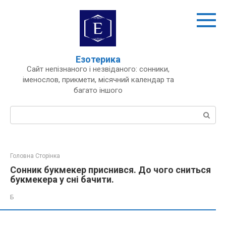
Перейти
до
вмісту
Езотерика
Сайт непізнаного і незвіданого: сонники,
іменослов, прикмети, місячний календар та
багато іншого
Пошук:
Головна Сторінка
Сонник букмекер приснився. До чого сниться
букмекера у сні бачити.
Б