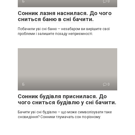
Б
0
Сонник лазня наснилася. До чого
сниться баню в сні бачити.
Побачили уві сні баню — незабаром ви вирішите свої
проблеми і залишите позаду неприємності.
Б
0
Сонник будівля приснилася. До
чого сниться будівлю у сні бачити.
Бачити уві сні будівлю — що може символізувати таке
сновидіння? Сонники тлумачать сон по-різному: