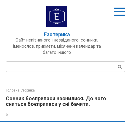
Перейти
до
вмісту
Езотерика
Сайт непізнаного і незвіданого: сонники,
іменослов, прикмети, місячний календар та
багато іншого
Пошук:
Головна Сторінка
Сонник боєприпаси наснилися. До чого
сниться боєприпаси у сні бачити.
Б