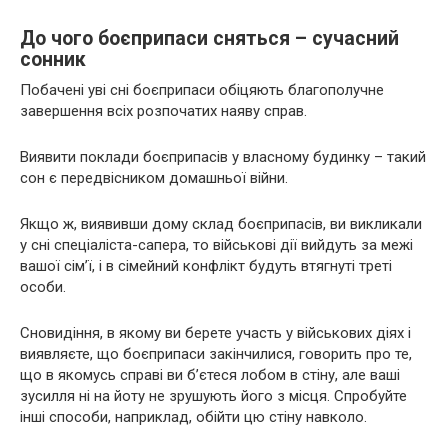
До чого боєприпаси сняться – сучасний
сонник
Побачені уві сні боєприпаси обіцяють благополучне
завершення всіх розпочатих наяву справ.
Виявити поклади боєприпасів у власному будинку – такий
сон є передвісником домашньої війни.
Якщо ж, виявивши дому склад боєприпасів, ви викликали
у сні спеціаліста-сапера, то військові дії вийдуть за межі
вашої сім’ї, і в сімейний конфлікт будуть втягнуті треті
особи.
Сновидіння, в якому ви берете участь у військових діях і
виявляєте, що боєприпаси закінчилися, говорить про те,
що в якомусь справі ви б’єтеся лобом в стіну, але ваші
зусилля ні на йоту не зрушують його з місця. Спробуйте
інші способи, наприклад, обійти цю стіну навколо.