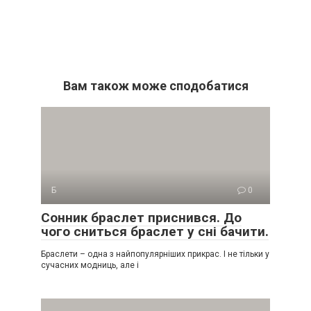
Вам також може сподобатися
Б
0
Сонник браслет приснився. До
чого сниться браслет у сні бачити.
Браслети – одна з найпопулярніших прикрас. І не тільки у
сучасних модниць, але і