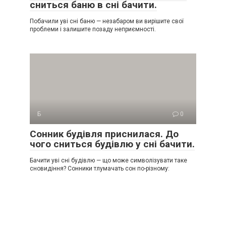
сниться баню в сні бачити.
Побачили уві сні баню — незабаром ви вирішите свої
проблеми і залишите позаду неприємності.
Б
0
Сонник будівля приснилася. До
чого сниться будівлю у сні бачити.
Бачити уві сні будівлю — що може символізувати таке
сновидіння? Сонники тлумачать сон по-різному: