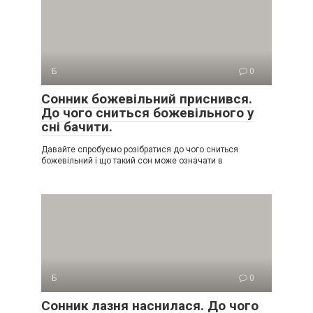
Б
0
Сонник божевільний приснився.
До чого сниться божевільного у
сні бачити.
Давайте спробуємо розібратися до чого сниться
божевільний і що такий сон може означати в
Б
0
Сонник лазня наснилася. До чого