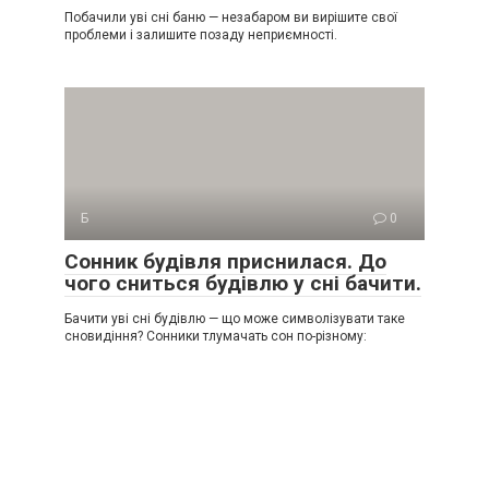
Побачили уві сні баню — незабаром ви вирішите свої
проблеми і залишите позаду неприємності.
Б
0
Сонник будівля приснилася. До
чого сниться будівлю у сні бачити.
Бачити уві сні будівлю — що може символізувати таке
сновидіння? Сонники тлумачать сон по-різному: