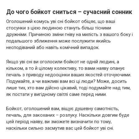
До чого бойкот сниться – сучасний сонник
Оголошений комусь уві сні бойкот обіцяє, що ваші
стосунки з цією людиною стануть більш тісними
дружніми. Причиною зміни гніву на милість з вашого боку і
подальшого зближення може послужити якийсь
несподіваний або навіть комічний випадок.
Якщо уві сні ви оголосили бойкот не одній людині, а
кільком, а то й цілому колективу, то вами наяву опанує
печаль з приводу недооцінки ваших якостей оточуючими.
Подумайте, а чи важливі вам всі ці люди? Може, досить
лише тих, хто вам дійсно цікавий, тоді подумайте над тим,
як постати у вигідному світлі саме перед ними.
Бойкот, оголошений вам, віщує душевну самотність,
печаль, для закоханих – розлуку. Наскільки довгим буде
цей період наяву, ви зможете визначити по тому,
наскільки сильно засмутив вас цей бойкот уві сні.