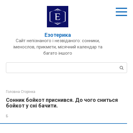
Перейти
до
вмісту
Езотерика
Сайт непізнаного і незвіданого: сонники,
іменослов, прикмети, місячний календар та
багато іншого
Пошук:
Головна Сторінка
Сонник бойкот приснився. До чого сниться
бойкот у сні бачити.
Б