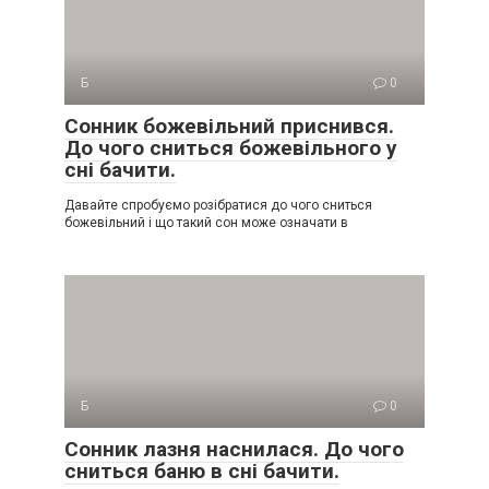
Б
0
Сонник божевільний приснився.
До чого сниться божевільного у
сні бачити.
Давайте спробуємо розібратися до чого сниться
божевільний і що такий сон може означати в
Б
0
Сонник лазня наснилася. До чого
сниться баню в сні бачити.