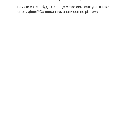
Бачити уві сні будівлю — що може символізувати таке
сновидіння? Сонники тлумачать сон по-різному: