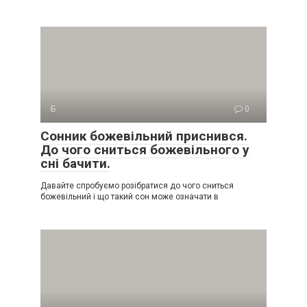
Б
0
Сонник божевільний приснився.
До чого сниться божевільного у
сні бачити.
Давайте спробуємо розібратися до чого сниться
божевільний і що такий сон може означати в