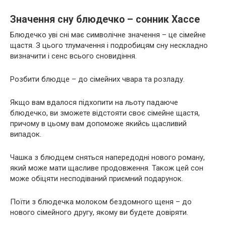
Значення сну блюдечко – сонник Хассе
Блюдечко уві сні має символічне значення – це сімейне
щастя. З цього тлумачення і подробицям сну нескладно
визначити і сенс всього сновидіння.
Розбити блюдце – до сімейних чвара та розладу.
Якщо вам вдалося підхопити на льоту падаюче
блюдечко, ви зможете відстояти своє сімейне щастя,
причому в цьому вам допоможе якийсь щасливий
випадок.
Чашка з блюдцем сняться напередодні нового роману,
який може мати щасливе продовження. Також цей сон
може обіцяти несподіваний приємний подарунок.
Поїти з блюдечка молоком бездомного щеня – до
нового сімейного другу, якому ви будете довіряти.