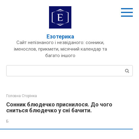
Перейти
до
вмісту
Езотерика
Сайт непізнаного і незвіданого: сонники,
іменослов, прикмети, місячний календар та
багато іншого
Пошук:
Головна Сторінка
Сонник блюдечко приснилося. До чого
сниться блюдечко у сні бачити.
Б