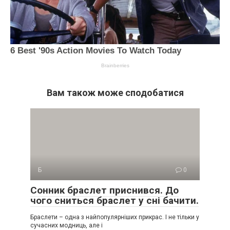
Вам також може сподобатися
Б
0
Сонник браслет приснився. До
чого сниться браслет у сні бачити.
Браслети – одна з найпопулярніших прикрас. І не тільки у
сучасних модниць, але і