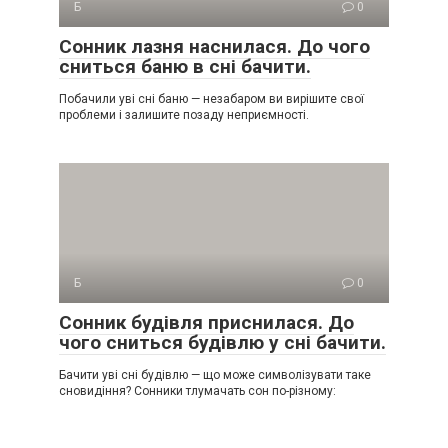
Б
0
Сонник лазня наснилася. До чого
сниться баню в сні бачити.
Побачили уві сні баню — незабаром ви вирішите свої
проблеми і залишите позаду неприємності.
Б
0
Сонник будівля приснилася. До
чого сниться будівлю у сні бачити.
Бачити уві сні будівлю — що може символізувати таке
сновидіння? Сонники тлумачать сон по-різному: