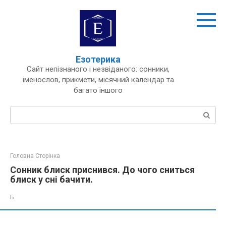
Перейти
до
вмісту
Езотерика
Сайт непізнаного і незвіданого: сонники,
іменослов, прикмети, місячний календар та
багато іншого
Пошук:
Головна Сторінка
Сонник блиск приснився. До чого сниться
блиск у сні бачити.
Б