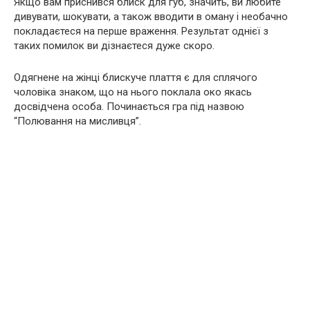
Якщо вам приснився блиск для губ, значить, ви любите
дивувати, шокувати, а також вводити в оману і необачно
покладаєтеся на перше враження. Результат однієї з
таких помилок ви дізнаєтеся дуже скоро.
Одягнене на жінці блискуче плаття є для сплячого
чоловіка знаком, що на нього поклала око якась
досвідчена особа. Починається гра під назвою
“Полювання на мисливця”.