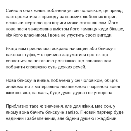
Сяйво в очах жінки, побачене уві сні чоловіком, це привід
насторожитися з приводу затіваємих любовних інтриг,
оскільки жертвою цієї інтриги може стати він сам. Його
нова пасія зачарована вмістом його гаманця куди більше,
ніж його власником, і вона не упустить своєї вигоди.
Якщо вам приснилися яскраво начищені або блискучі
лаковані туфлі, – є причина задуматися про те, що
ховається за показною розкішшю, що заважає вам
побачити справжню суть деяких речей.
Нова блискуча вилка, побачена у сні чоловіком, обіцяє
знайомство з матеріально незалежною і чарівною зовні
жінкою, яка, на жаль, буде дуже дурна і не утворена.
Приблизно таке ж значення, але для жінки, має сон, у
якому вона бачить блискуче залізо. Її новий партнер буде
надійний і забезпечений, але бідний душею і жадібний.