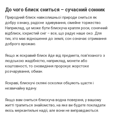
До чого блиск сниться – сучасний сонник
Природний блиск навколишньої природи сниться як
добру ознаку, радісне здивування, сімейне торжество.
Наприклад, це може бути блискуча крапля роси, сонячний
відблиск, іскристий сніг – все, що радує наше око. Для
тих, хто має відношення до землі, сон означає отримання
доброго врожаю.
Якщо ж яскравий блиск йде від предмета, пов’язаного з
людською жадібністю, наприклад, монети або
коштовності, то сновидіння пророкує жорстоке
розчарування, обман.
Яскраві, блискучі скляні осколки обіцяють щастя і
незвичайну вдачу.
Якщо вам сниться блискуча водна поверхня, у вашому
житті трапиться знайомство, на яке ви будете покладати
якісь меркантильні надії, але вони не виправдаються.