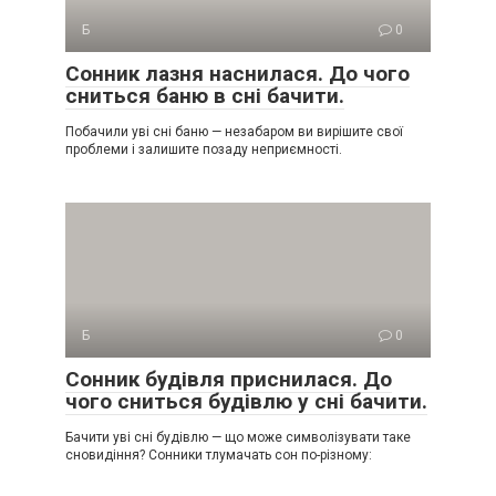
Б
0
Сонник лазня наснилася. До чого
сниться баню в сні бачити.
Побачили уві сні баню — незабаром ви вирішите свої
проблеми і залишите позаду неприємності.
Б
0
Сонник будівля приснилася. До
чого сниться будівлю у сні бачити.
Бачити уві сні будівлю — що може символізувати таке
сновидіння? Сонники тлумачать сон по-різному: