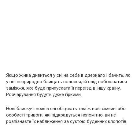
Якщо жінка дивиться у сні на себе в дзеркало і бачить, як
у неї неприродно блищать волосся, їй слід побоюватися
заміжжя, яке буде припускати її переїзд в іншу країну.
Розчарування будуть дуже гіркими.
Нові блискучі ножі в сні обіцяють такі ж нові сімейні або
особисті тривоги, які підкрадуться непомітно, ви не
розпізнаєте їх наближення за суєтою буденних клопотів.