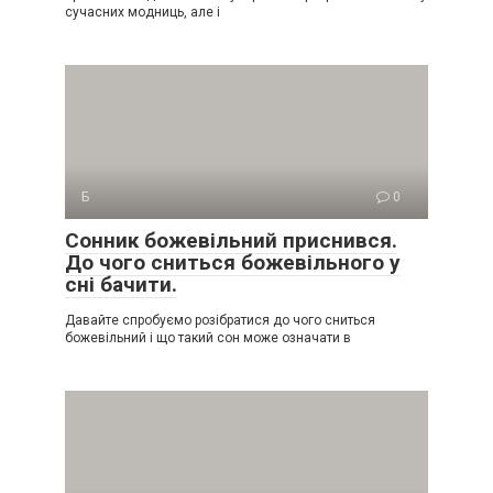
сучасних модниць, але і
Б
0
Сонник божевільний приснився.
До чого сниться божевільного у
сні бачити.
Давайте спробуємо розібратися до чого сниться
божевільний і що такий сон може означати в