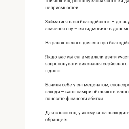
той чоловік, розташування якого ви д
неприємностей.
Займатися в сні благодійністю – до н
значення сну – ви відмовите в допом
На ранок пісного дня сон про благоді
Якщо вас уві сні вмовляли взяти участ
запропонувати виконання серйозного 
гідною.
Бачили себе у сні меценатом, спонсор
заходи – ваші наміри обганяють ваші
понесете фінансові збитки.
Для жінки сон, у якому вона знаходит
обранцеві.