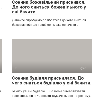
Сонник божевільний приснився.
.
До чого сниться божевільного у
сні бачити.
Давайте спробуємо розібратися до чого сниться
божевільний і що такий сон може означати в
Б
0
Сонник будівля приснилася. До
чого сниться будівлю у сні бачити.
ї
Бачити уві сні будівлю — що може символізувати
таке сновидіння? Сонники тлумачать сон по-різному: