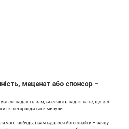
йність, меценат або спонсор –
 уві сні надають вам, вселяють надію на те, що всі
 життя негаразди вже минули.
я чого-небудь, і вам вдалося його знайти – наяву