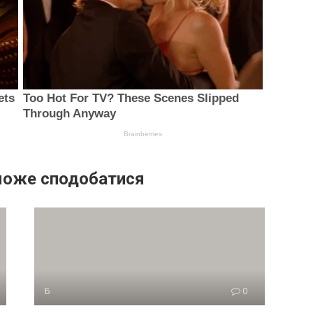
може сподобатися
Б
0