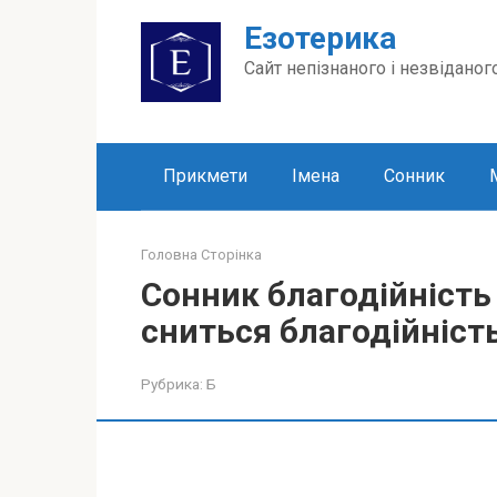
Перейти
Езотерика
до
вмісту
Сайт непізнаного і незвіданог
Прикмети
Імена
Сонник
Головна Сторінка
Сонник благодійність
сниться благодійність
Рубрика:
Б