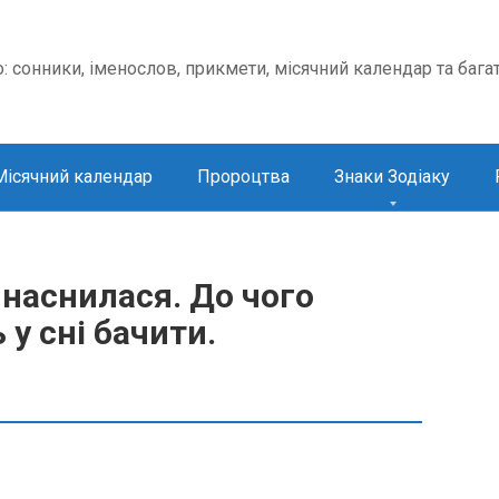
о: сонники, іменослов, прикмети, місячний календар та бага
Місячний календар
Пророцтва
Знаки Зодіаку
 наснилася. До чого
 у сні бачити.