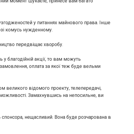
аний момент шукаєте, принесе вам багато
еузгодженостей у питаннях майнового права. Інше
озі комусь нужденному.
йництво передвіщає хворобу.
ь у благодійній акції, то вам можуть
замовлення, оплата за якої теж буде вельми
ом великого відомого проекту, телепередачі,
 можливості. Замахнувшись на непосильне, ви
ь спонсора, нещасливий. Вона буде розчарована в