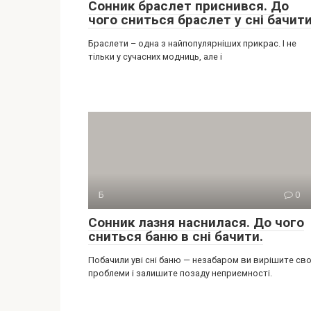
Сонник браслет приснився. До
чого сниться браслет у сні бачити
Браслети – одна з найпопулярніших прикрас. І не
тільки у сучасних модниць, але і
Б
0
Сонник лазня наснилася. До чого
сниться баню в сні бачити.
Побачили уві сні баню — незабаром ви вирішите сво
проблеми і залишите позаду неприємності.