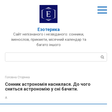
Перейти
до
вмісту
Езотерика
Сайт непізнаного і незвіданого: сонники,
іменослов, прикмети, місячний календар та
багато іншого
Пошук:
Головна Сторінка
Сонник астрономія наснилася. До чого
сниться астрономію у сні бачити.
А