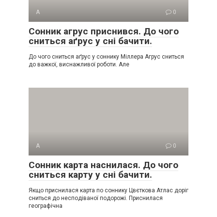
А
0
Сонник агрус приснився. До чого
сниться аґрус у сні бачити.
До чого сниться аґрус у соннику Міллера Агрус сниться
до важкої, виснажливої роботи. Але
А
0
Сонник карта наснилася. До чого
сниться карту у сні бачити.
Якщо приснилася карта по соннику Цвєткова Атлас доріг
сниться до несподіваної подорожі. Приснилася
географічна