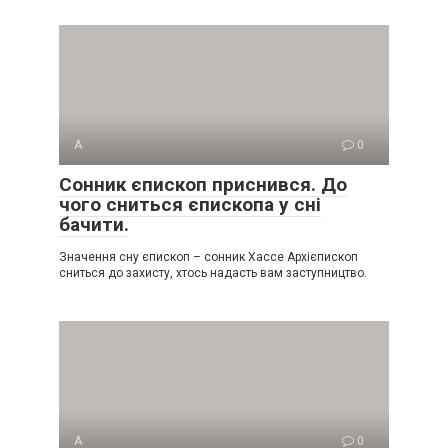
А
0
Сонник єпископ приснився. До
чого сниться єпископа у сні
бачити.
Значення сну єпископ – сонник Хассе Архієпископ
сниться до захисту, хтось надасть вам заступництво.
А
0