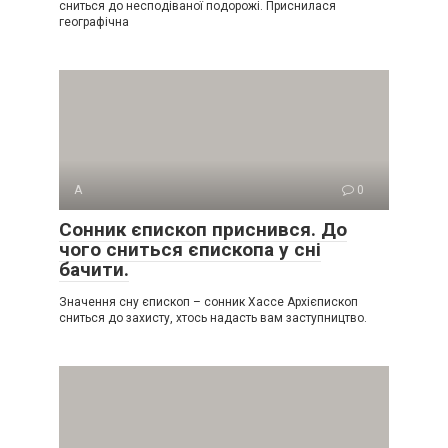
сниться до несподіваної подорожі. Приснилася
географічна
А
0
Сонник єпископ приснився. До
чого сниться єпископа у сні
бачити.
Значення сну єпископ – сонник Хассе Архієпископ
сниться до захисту, хтось надасть вам заступництво.