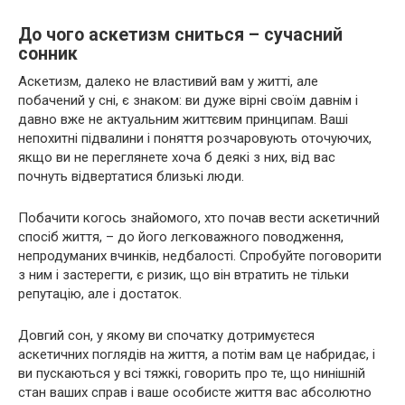
До чого аскетизм сниться – сучасний
сонник
Аскетизм, далеко не властивий вам у житті, але
побачений у сні, є знаком: ви дуже вірні своїм давнім і
давно вже не актуальним життєвим принципам. Ваші
непохитні підвалини і поняття розчаровують оточуючих,
якщо ви не переглянете хоча б деякі з них, від вас
почнуть відвертатися близькі люди.
Побачити когось знайомого, хто почав вести аскетичний
спосіб життя, – до його легковажного поводження,
непродуманих вчинків, недбалості. Спробуйте поговорити
з ним і застерегти, є ризик, що він втратить не тільки
репутацію, але і достаток.
Довгий сон, у якому ви спочатку дотримуєтеся
аскетичних поглядів на життя, а потім вам це набридає, і
ви пускаються у всі тяжкі, говорить про те, що нинішній
стан ваших справ і ваше особисте життя вас абсолютно