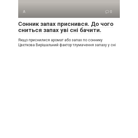
А
0
Сонник запах приснився. До чого
сниться запах уві сні бачити.
Якщо приснилися аромат або запах по соннику
Цвєткова Вирішальний фактор тлумачення запаху у сні