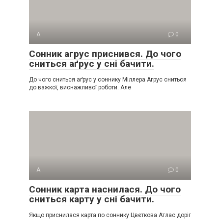
А
0
Сонник агрус приснився. До чого
сниться аґрус у сні бачити.
До чого сниться аґрус у соннику Міллера Агрус сниться
до важкої, виснажливої роботи. Але
А
0
Сонник карта наснилася. До чого
сниться карту у сні бачити.
Якщо приснилася карта по соннику Цвєткова Атлас доріг