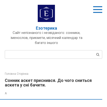
Перейти
до
вмісту
Езотерика
Сайт непізнаного і незвіданого: сонники,
іменослов, прикмети, місячний календар та
багато іншого
Пошук:
Головна Сторінка
Сонник аскет приснився. До чого сниться
аскета у сні бачити.
А