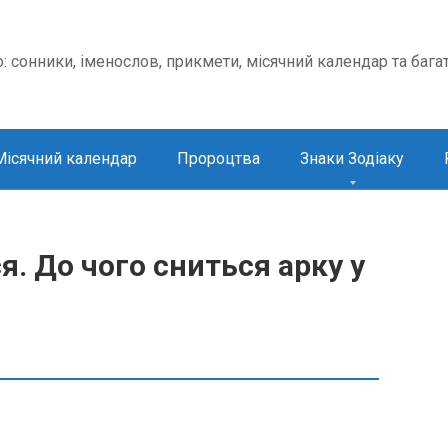
о: сонники, іменослов, прикмети, місячний календар та бага
Місячний календар
Пророцтва
Знаки Зодіаку
. До чого сниться арку у