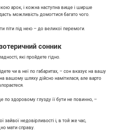
зкою арок, і кожна наступна вище і ширше
 дасть можливість домогтися багато чого.
іти піти під нею – до великої перемоги.
езотеричний сонник
дності, які пройдете гідно.
дете чи в неї по габаритах, – сон вказує на вашу
 на вашому шляху дійсно намітилася, але варто
впораєтеся.
де по здоровому глузду її бути не повинно, –
 зайвої недовірливості і, в той же час,
дно мати справу.