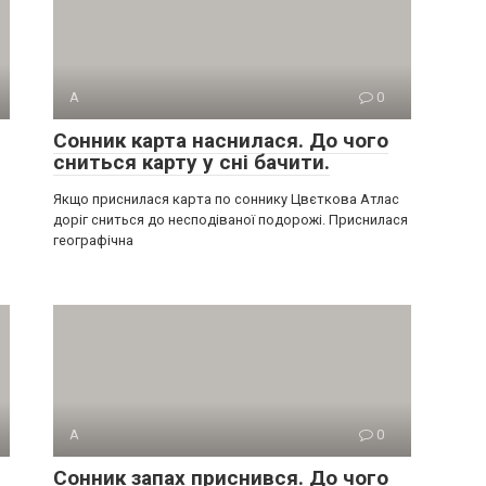
А
0
Сонник карта наснилася. До чого
сниться карту у сні бачити.
Якщо приснилася карта по соннику Цвєткова Атлас
доріг сниться до несподіваної подорожі. Приснилася
географічна
А
0
Сонник запах приснився. До чого