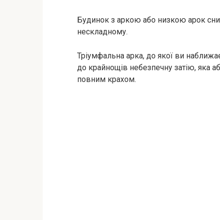
Будинок з аркою або низкою арок снит
нескладному.
Тріумфальна арка, до якої ви наближає
до крайнощів небезпечну затію, яка а
повним крахом.