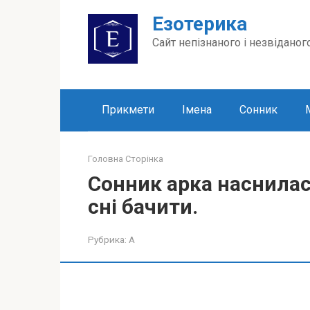
Перейти
Езотерика
до
вмісту
Сайт непізнаного і незвіданог
Прикмети
Імена
Сонник
Головна Сторінка
Сонник арка наснилася
сні бачити.
Рубрика:
А