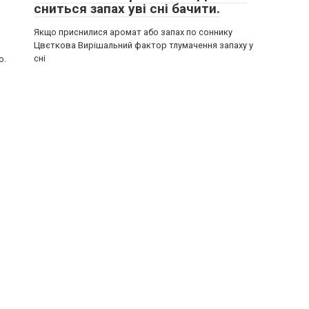
сниться запах уві сні бачити.
Якщо приснилися аромат або запах по соннику
Цвєткова Вирішальний фактор тлумачення запаху у
сні
о.