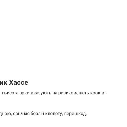
ник Хассе
ь і висота арки вказують на ризикованість кроків і
 одною, означає безліч клопоту, перешкод,