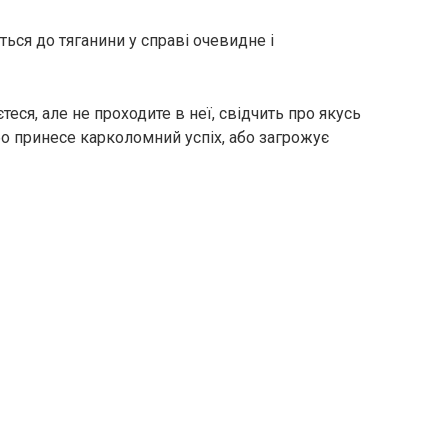
ься до тяганини у справі очевидне і
теся, але не проходите в неї, свідчить про якусь
бо принесе карколомний успіх, або загрожує