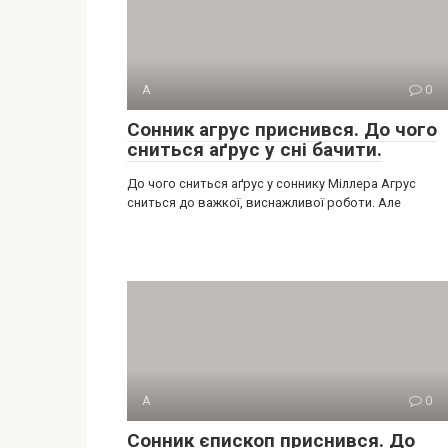
А
0
Сонник агрус приснився. До чого
сниться аґрус у сні бачити.
До чого сниться аґрус у соннику Міллера Агрус
сниться до важкої, виснажливої роботи. Але
А
0
Сонник єпископ приснився. До