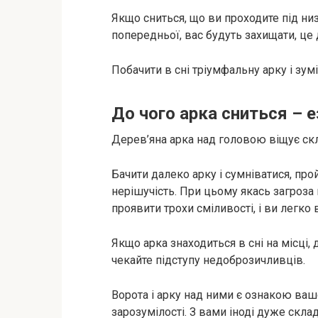
Якщо сниться, що ви проходите під ни
попередньої, вас будуть захищати, це
Побачити в сні тріумфальну арку і зум
До чого арка сниться – 
Дерев’яна арка над головою віщує скла
Бачити далеко арку і сумніватися, прой
нерішучість. При цьому якась загроза
проявити трохи сміливості, і ви легко 
Якщо арка знаходиться в сні на місці, 
чекайте підступу недоброзичливців.
Ворота і арку над ними є ознакою вашої
зарозумілості. З вами іноді дуже скла