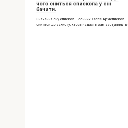
чого сниться єпископа у сні
бачити.
Значення сну єпископ – сонник Хассе Архієпископ
сниться до захисту, хтось надасть вам заступництв