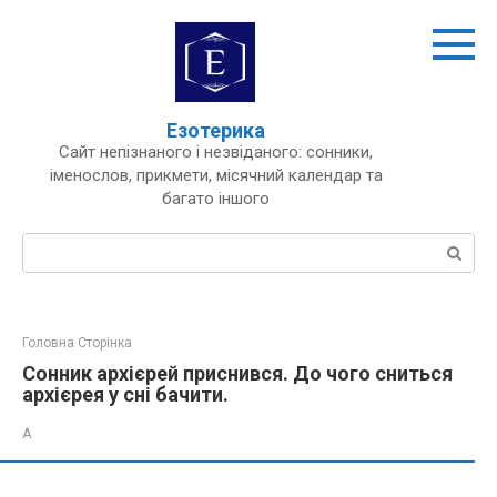
Перейти
до
вмісту
Езотерика
Сайт непізнаного і незвіданого: сонники,
іменослов, прикмети, місячний календар та
багато іншого
Пошук:
Головна Сторінка
Сонник архієрей приснився. До чого сниться
архієрея у сні бачити.
А