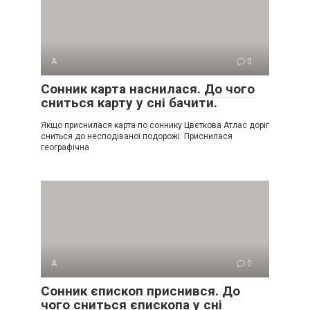
А
0
Сонник карта наснилася. До чого
сниться карту у сні бачити.
Якщо приснилася карта по соннику Цвєткова Атлас доріг
сниться до несподіваної подорожі. Приснилася
географічна
А
0
Сонник єпископ приснився. До
чого сниться єпископа у сні