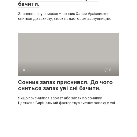
бачити.
Значення сну єпископ – сонник Хассе Архієпископ
сниться до захисту, хтось надасть вам заступництво.
А
0
Сонник запах приснився. До чого
сниться запах уві сні бачити.
Якщо приснилися аромат або запах по соннику
Цвєткова Вирішальний фактор тлумачення запаху у сні