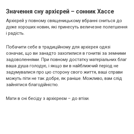
Значення сну архієрей – сонник Хассе
Архієрей у повному священицькому вбранні сниться до
дуже хороших новин, які принесуть величезне полегшення
і радість.
Побачити себе в традиційному для архієрея одязі
означає, що ви занадто захопилися в гонитві за земними
задоволеннями. При повному достатку матеріальних благ
ваша душа голодує, і якщо ви в найближчий період не
задумувалися про цю сторону свого життя, ваші справи
можуть піти не так добре, як раніше. Можливо, вам слід
зайнятися благодійністю.
Мати в сні бесіду з архієреєм – до втіхи.