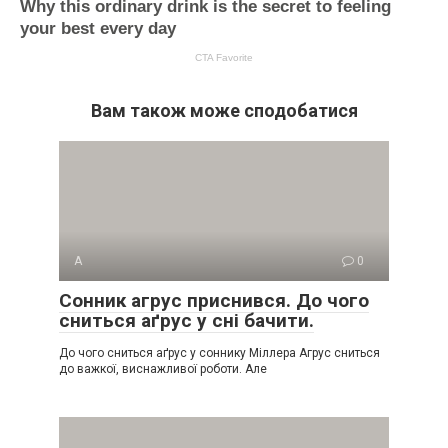
Вам також може сподобатися
А
0
Сонник агрус приснився. До чого
сниться аґрус у сні бачити.
До чого сниться аґрус у соннику Міллера Агрус сниться
до важкої, виснажливої роботи. Але