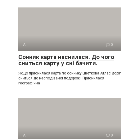
А
0
Сонник карта наснилася. До чого
сниться карту у сні бачити.
Якщо приснилася карта по соннику Цвєткова Атлас доріг
сниться до несподіваної подорожі. Приснилася
географічна
А
0