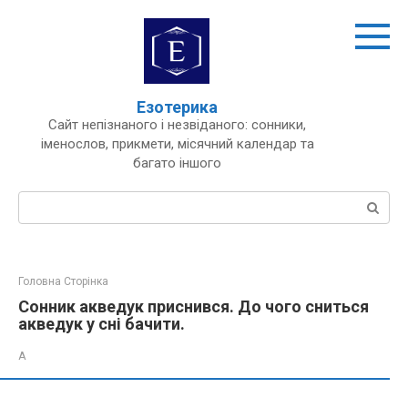
Перейти
до
вмісту
Езотерика
Сайт непізнаного і незвіданого: сонники,
іменослов, прикмети, місячний календар та
багато іншого
Пошук:
Головна Сторінка
Сонник акведук приснився. До чого сниться
акведук у сні бачити.
А