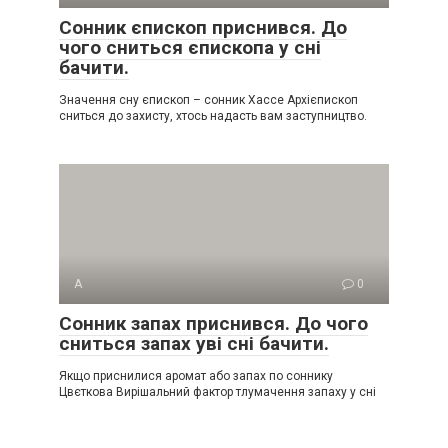
Сонник єпископ приснився. До
чого сниться єпископа у сні
бачити.
Значення сну єпископ – сонник Хассе Архієпископ
сниться до захисту, хтось надасть вам заступництво.
А
0
Сонник запах приснився. До чого
сниться запах уві сні бачити.
Якщо приснилися аромат або запах по соннику
Цвєткова Вирішальний фактор тлумачення запаху у сні