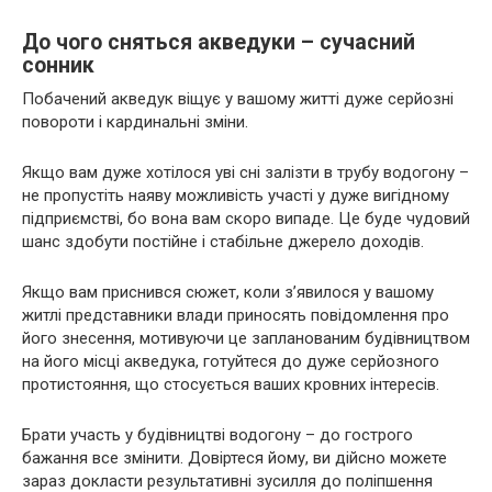
До чого сняться акведуки – сучасний
сонник
Побачений акведук віщує у вашому житті дуже серйозні
повороти і кардинальні зміни.
Якщо вам дуже хотілося уві сні залізти в трубу водогону –
не пропустіть наяву можливість участі у дуже вигідному
підприємстві, бо вона вам скоро випаде. Це буде чудовий
шанс здобути постійне і стабільне джерело доходів.
Якщо вам приснився сюжет, коли з’явилося у вашому
житлі представники влади приносять повідомлення про
його знесення, мотивуючи це запланованим будівництвом
на його місці акведука, готуйтеся до дуже серйозного
протистояння, що стосується ваших кровних інтересів.
Брати участь у будівництві водогону – до гострого
бажання все змінити. Довіртеся йому, ви дійсно можете
зараз докласти результативні зусилля до поліпшення