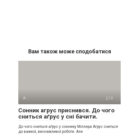
Вам також може сподобатися
А
0
Сонник агрус приснився. До чого
сниться аґрус у сні бачити.
До чого сниться аґрус у соннику Міллера Агрус сниться
до важкої, виснажливої роботи. Але