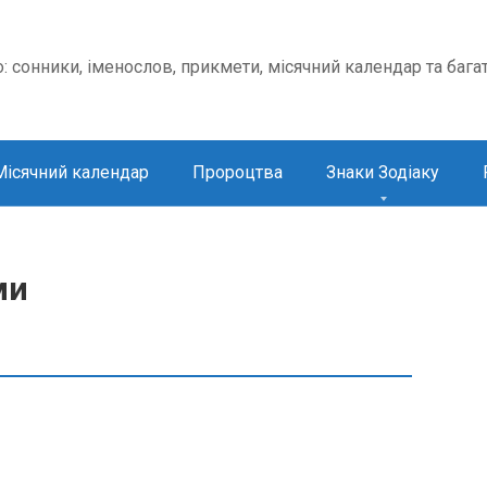
о: сонники, іменослов, прикмети, місячний календар та бага
Місячний календар
Пророцтва
Знаки Зодіаку
ми