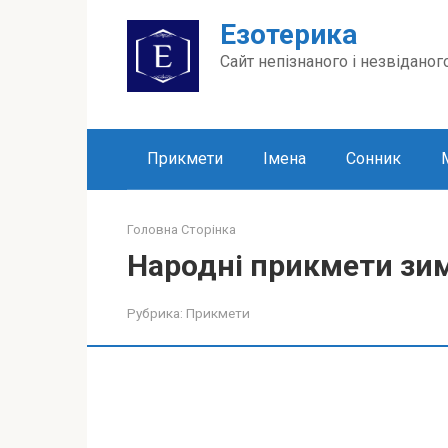
Перейти
Езотерика
до
вмісту
Сайт непізнаного і незвіданог
Прикмети
Імена
Сонник
Головна Сторінка
Народні прикмети зи
Рубрика:
Прикмети