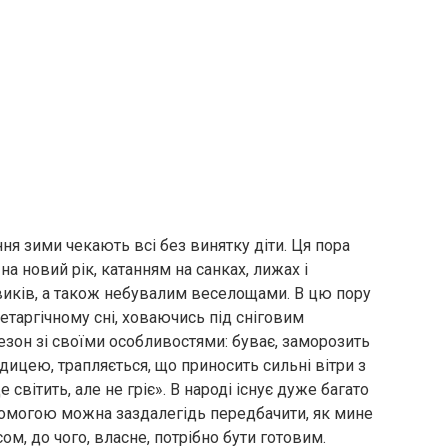
ня зими чекають всі без винятку діти. Ця пора
а новий рік, катанням на санках, лижах і
говиків, а також небувалим веселощами. В цю пору
етаргічному сні, ховаючись під сніговим
зон зі своїми особливостями: буває, заморозить
ицею, трапляється, що приносить сильні вітри з
 світить, але не гріє». В народі існує дуже багато
опомогою можна заздалегідь передбачити, як мине
ом, до чого, власне, потрібно бути готовим.