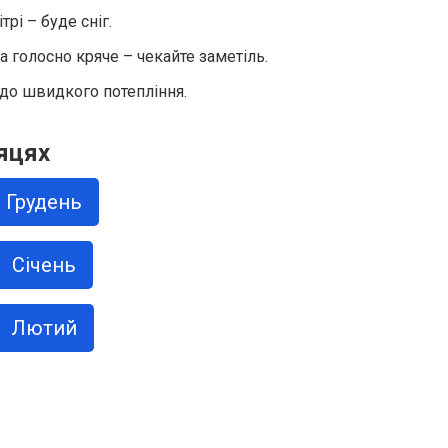
рі – буде сніг.
 голосно кряче – чекайте заметіль.
 до швидкого потепління.
яцях
Грудень
Січень
Лютий