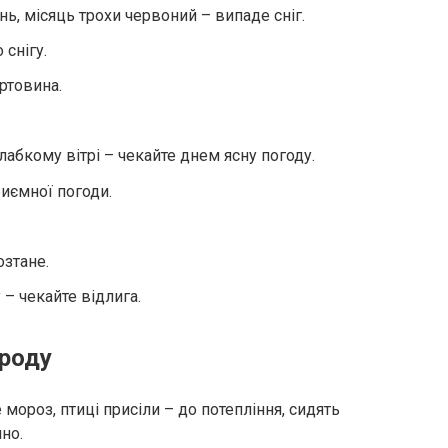
ь, місяць трохи червоний – випаде сніг.
 снігу.
ртовина.
слабкому вітрі – чекайте днем ясну погоду.
иємної погоди.
озтане.
 – чекайте відлига.
ироду
мороз, птиці присіли – до потепління, сидять
но.