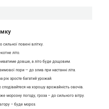
имку
 сильної повені влітку.
котне літо.
триватиме довше, а літо буде дощовим.
имової пори — до злив при настанні літа.
а рік зросте багатий урожай.
к сподівайтеся на хорошу врожайність овочів.
же морозну погоду, гроза – до сильного вітру.
вгору – буде мороз.