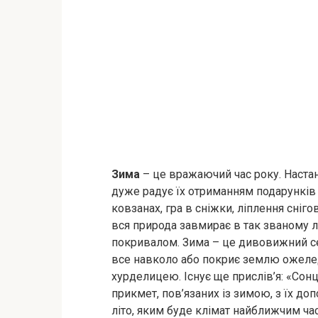
Зима
– це вражаючий час року. Настан
дуже радує їх отриманням подарунків н
ковзанах, гра в сніжки, ліплення сні
вся природа завмирає в так званому л
покривалом. Зима – це дивовижний се
все навколо або покриє землю ожелед
хурделицею. Існує ще прислів’я: «Сонце
прикмет, пов’язаних із зимою, з їх д
літо, яким буде клімат найближчим час