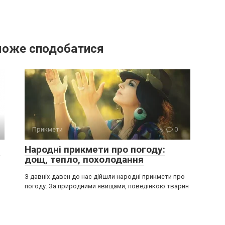
може сподобатися
Прикмети
0
і
Народні прикмети про погоду:
дощ, тепло, похолодання
З давніх-давен до нас дійшли народні прикмети про
погоду. За природними явищами, поведінкою тварин