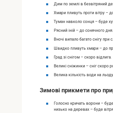
Дим по землі в безвітряний ден
Хмари пливуть проти вітру – до
Туман навколо сонця – буде ху
Рясний іній – до сонячного дня.
Вночі випало багато снігу при 
Швидко пливуть хмари – до пр
Град зі снігом – скоро відлига.
Великі сніжинки – сніг скоро р
Велика кількість води на льоду
Зимові прикмети про пр
Голосно кричать ворони – буде 
низько на деревах – буде вітря