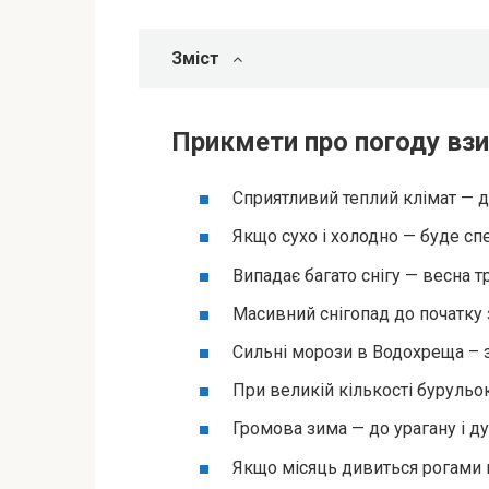
Зміст
Прикмети про погоду вз
Сприятливий теплий клімат — до
Якщо сухо і холодно — буде спе
Випадає багато снігу — весна 
Масивний снігопад до початку з
Сильні морози в Водохреща – з
При великій кількості бурульо
Громова зима — до урагану і ду
Якщо місяць дивиться рогами 