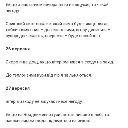
Якщо з настанням вечора вітер не вщухає, то чекай
негоду.
Осиковий лист покаже, який зима буде: якщо лягає
«обличчям» вниз – до теплої зими, вгору дивиться –
суворі дні чекають, впереміш – буде спокійною.
26 вересня
Скоро піде дощ, якщо вітер змінився з сходу на захід.
До теплої зими кури від пір’я звільняються.
27 вересня
Вітер з заходу не вщухає і несе негоду.
Якщо на Воздвиження гуси летять високо в небі, то
навесні високо вода підніметься на річках.