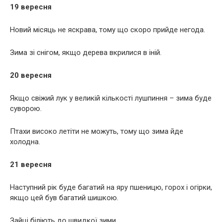
19 вересня
Новий місяць не яскрава, тому що скоро прийде негода.
Зима зі снігом, якщо дерева вкрилися в іній.
20 вересня
Якщо свіжий лук у великій кількості лушпиння – зима буде
суворою.
Птахи високо летіти не можуть, тому що зима йде
холодна.
21 вересня
Наступний рік буде багатий на яру пшеницю, горох і огірки,
якщо цей був багатий шишкою.
Зайці біліють до швидкої зими.