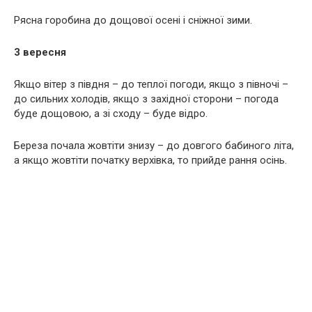
Рясна горобина до дощової осені і сніжної зими.
3 вересня
Якщо вітер з півдня – до теплої погоди, якщо з півночі –
до сильних холодів, якщо з західної сторони – погода
буде дощовою, а зі сходу – буде відро.
Береза почала жовтіти знизу – до довгого бабиного літа,
а якщо жовтіти початку верхівка, то прийде рання осінь.