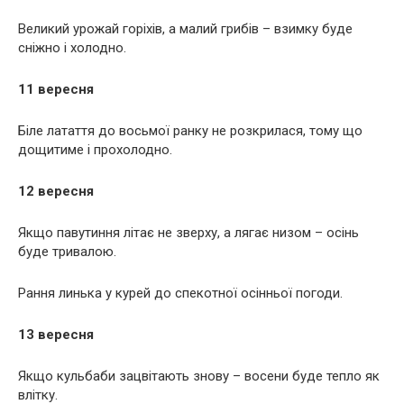
Великий урожай горіхів, а малий грибів – взимку буде
сніжно і холодно.
11 вересня
Біле латаття до восьмої ранку не розкрилася, тому що
дощитиме і прохолодно.
12 вересня
Якщо павутиння літає не зверху, а лягає низом – осінь
буде тривалою.
Рання линька у курей до спекотної осінньої погоди.
13 вересня
Якщо кульбаби зацвітають знову – восени буде тепло як
влітку.