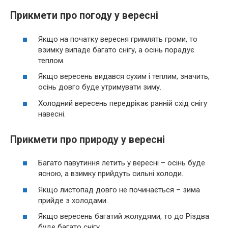
Прикмети про погоду у вересні
Якщо на початку вересня гримлять громи, то
взимку випаде багато снігу, а осінь порадує
теплом.
Якщо вересень видався сухим і теплим, значить,
осінь довго буде утримувати зиму.
Холодний вересень передрікає ранній схід снігу
навесні.
Прикмети про природу у вересні
Багато павутиння летить у вересні – осінь буде
ясною, а взимку прийдуть сильні холоди.
Якщо листопад довго не починається – зима
прийде з холодами.
Якщо вересень багатий жолудями, то до Різдва
буде багато снігу.