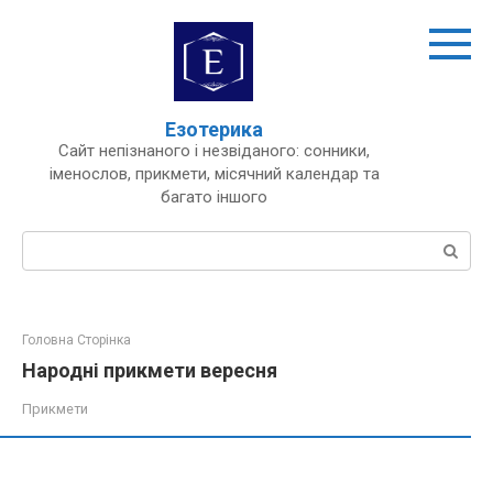
Перейти
до
вмісту
Езотерика
Сайт непізнаного і незвіданого: сонники,
іменослов, прикмети, місячний календар та
багато іншого
Пошук:
Головна Сторінка
Народні прикмети вересня
Прикмети