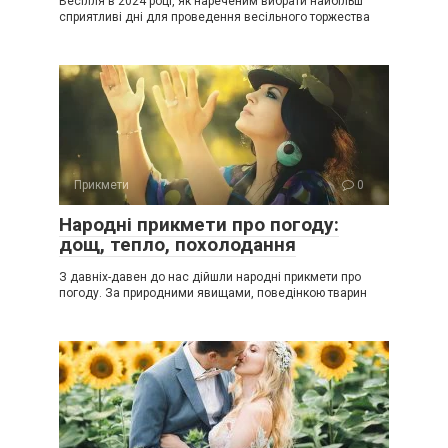
Весілля в 2024 році, як нареченим вибрати найбільш
сприятливі дні для проведення весільного торжества
Прикмети
0
Народні прикмети про погоду:
дощ, тепло, похолодання
З давніх-давен до нас дійшли народні прикмети про
погоду. За природними явищами, поведінкою тварин