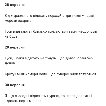
28 вересня
Від журавлиного відльоту порахуйте три тижні – перші
морози вдарять.
Гуси відлітають і близько тримаються землі –водопілля
не буде.
29 вересня
Гуси, шпаки відлітати не хочуть – до довгої осені без
дощів.
Кроту і миші комори мало – до суворої зими готуються.
30 вересня
Якщо сьогодні відлетять журавлі, то через два тижні
вдарять перші морози.