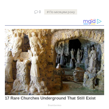
0
По місяцям року