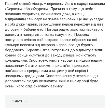
Перший осінній місяць – вересень. Його в народі називали
«Серпень» або «Хмурень». Причина в тому, що небо
починало хмуритися, починалися дожі, а женці
відправляли свій серп на жнива зернових. Це час укладає
в собі дуже гарний, зворушливий період переходу від літа
до осені – бабине літо. Погода радує золотом ласкавого
сонця, а в повітрі літає тонка павутинка. Природа
поступово змінює свій яскраво зелене вбрання на всі
кольори веселки від яскраво-червоного до бурого і
бордового. Перелітні зграї готуються до відльоту в теплі
країни, сонце хилиться до заходу раніше, ночі стають
холоднішими. Спостережливість народу залишила нашим
поколінням багато прикмет, прислів’їв і приказок,
пов’язаних з природними явищами у цей період і
народними традиціями. Спостереження у вересневі дні
допомагали людям визначити, який в цьому році буде
осінь і чого слід очікувати взимку.
Зміст