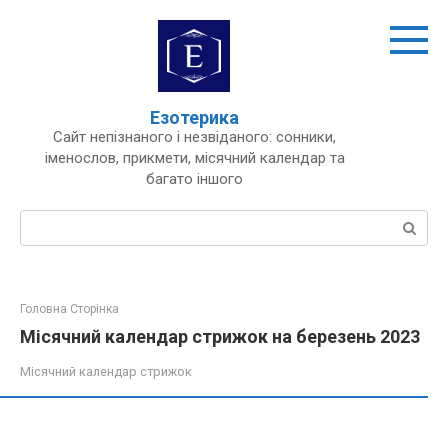
Перейти
до
вмісту
Езотерика
Сайт непізнаного і незвіданого: сонники,
іменослов, прикмети, місячний календар та
багато іншого
Пошук:
Головна Сторінка
Місячний календар стрижок на березень 2023
Місячний календар стрижок