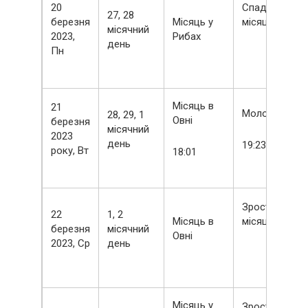
20
Спадний
27, 28
березня
Місяць у
місяць
місячний
2023,
Рибах
день
Пн
Місяць в
21
Молодик
28, 29, 1
Овні
березня
місячний
2023
день
19:23
року, Вт
18:01
Зростаючий
22
1, 2
Місяць в
місяць
березня
місячний
Овні
2023, Ср
день
Місяць у
Зростаючий