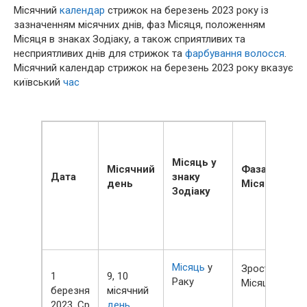
Місячний
календар
стрижок на березень 2023 року із
зазначенням місячних днів, фаз Місяця, положенням
Місяця в знаках Зодіаку, а також сприятливих та
несприятливих днів для стрижок та
фарбування
волосся
.
Місячний календар стрижок на березень 2023 року вказує
київський
час
Місяць у
Місячний
Фаза
Дата
знаку
день
Місяця
Зодіаку
Місяць
у
Зростаючий
1
9, 10
Раку
Місяць
березня
місячний
2023, Ср
день