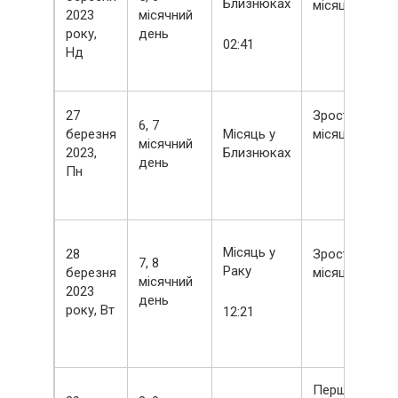
Близнюках
місяць
2023
місячний
року,
день
02:41
Нд
27
Зростаючий
6, 7
березня
Місяць у
місяць
місячний
2023,
Близнюках
день
Пн
Місяць у
28
Зростаючий
7, 8
Раку
березня
місяць
місячний
2023
день
року, Вт
12:21
Перша