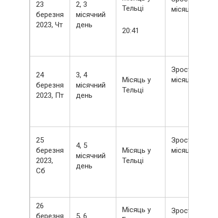
23
2, 3
Тельці
місяць
березня
місячний
2023, Чт
день
20:41
Зростаючий
24
3, 4
Місяць у
місяць
березня
місячний
Тельці
2023, Пт
день
25
Зростаючий
4, 5
березня
Місяць у
місяць
місячний
2023,
Тельці
день
Сб
26
Місяць у
Зростаючий
березня
5, 6