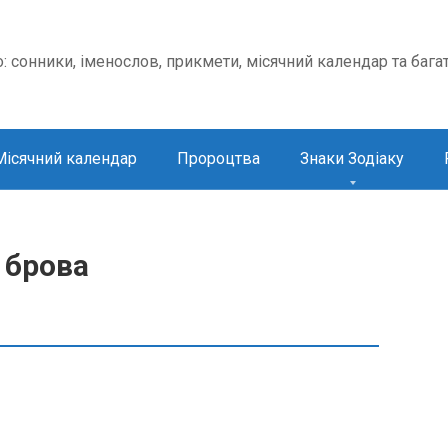
о: сонники, іменослов, прикмети, місячний календар та бага
Місячний календар
Пророцтва
Знаки Зодіаку
 брова