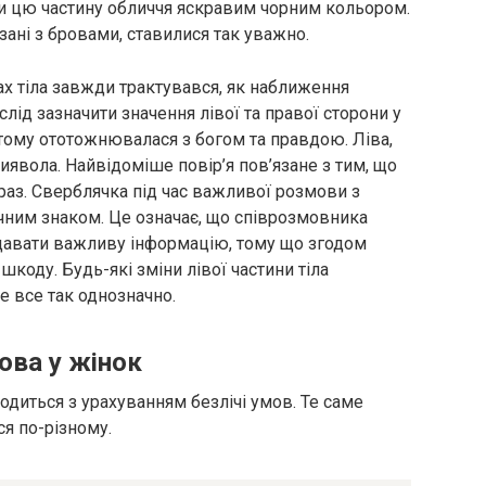
и цю частину обличчя яскравим чорним кольором.
зані з бровами, ставилися так уважно.
ах тіла завжди трактувався, як наближення
слід зазначити значення лівої та правої сторони у
 тому ототожнювалася з богом та правдою. Ліва,
иявола. Найвідоміше повір’я пов’язане з тим, що
браз. Сверблячка під час важливої ​​розмови з
им знаком. Це означає, що співрозмовника
адавати важливу інформацію, тому що згодом
шкоду. Будь-які зміни лівої частини тіла
е все так однозначно.
ова у жінок
диться з урахуванням безлічі умов. Те саме
ся по-різному.