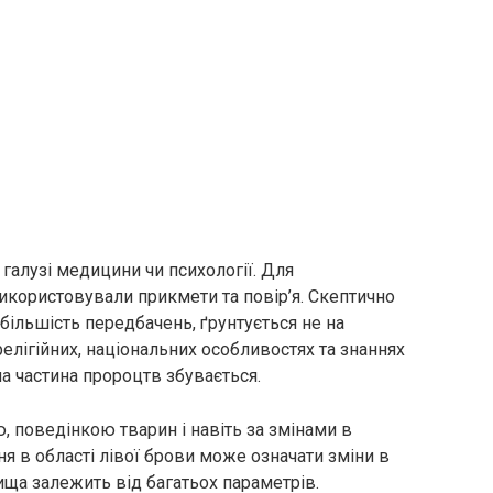
галузі медицини чи психології. Для
икористовували прикмети та повір’я. Скептично
більшість передбачень, ґрунтується не на
 релігійних, національних особливостях та знаннях
ша частина пророцтв збувається.
, поведінкою тварин і навіть за змінами в
ня в області лівої брови може означати зміни в
ща залежить від багатьох параметрів.