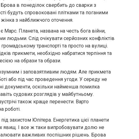
. Брова в понеділок свербить до сварки з
і будуть спровоковані плітками та поганими
 жінка з найближчого оточення.
 Марс. Планета, названа на честь бога війни,
ми людьми. Слід очікувати серйозних конфліктів
і, громадському транспорті та просто на вулиці.
дків прикмети, необхідно набратися терпіння та
есією на образи та образи.
озумним і заповзятливим людям. Але прикмета
боті або під час проведення угоди. У середу не
йні документи, оскільки найменша помилка
авіть судових розглядів у майбутньому.
зустрічі також краще перенести. Варто
а роботі.
під захистом Юпітера. Енергетика цієї планети
х явищ. І все ж таки випробовувати долю не
ухвалювати важливих поспішних рішень. Брова