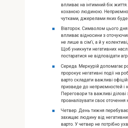
впливає на інтимний бік життя
коханою людиною. Неприємност
чутками, джерелами яких буде
Вівторок. Символом цього дня є
впливає відносини з оточуючи
не лише в сім’ї, а й у колектив
Щоб уникнути негативних наслі
постаратися не відповідати агр
Середа. Меркурій допомагає р
пророкує негативні події на ро
варто складати важливі офіці
призведе до неприємностей і н
Переговори та важливі ділові 
проаналізувати своє оточення н
Четвер. День тижня перебуває 
захищає людину від негативни
варто. У четвер не потрібно 