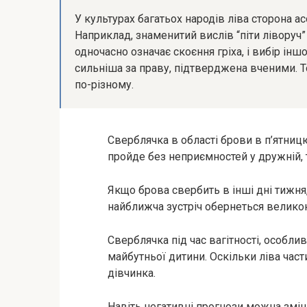
У культурах багатьох народів ліва сторона ас
Наприклад, знаменитий вислів “піти ліворуч”
одночасно означає скоєння гріха, і вибір іншо
сильніша за праву, підтверджена вченими. Т
по-різному.
Сверблячка в області брови в п’ятниц
пройде без неприємностей у дружній, 
Якщо брова свербить в інші дні тижня
найближча зустріч обернеться велико
Сверблячка під час вагітності, особли
майбутньої дитини. Оскільки ліва части
дівчинка.
Навіть негативні прогнози можна змі