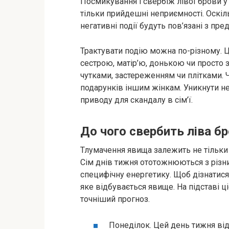
Посмикування і свербіж лівої брови у
тільки прийдешні неприємності. Оскіл
негативні події будуть пов’язані з пре
Трактувати подію можна по-різному. 
сестрою, матір’ю, донькою чи просто
чутками, застереженням чи плітками.
подарунків іншим жінкам. Уникнути н
приводу для скандалу в сім’ї.
До чого свербить ліва б
Тлумачення явища залежить не тільки в
Сім днів тижня ототожнюються з різн
специфічну енергетику. Щоб дізнатися
яке відбувається явище. На підставі ц
точніший прогноз.
Понеділок. Цей день тижня від