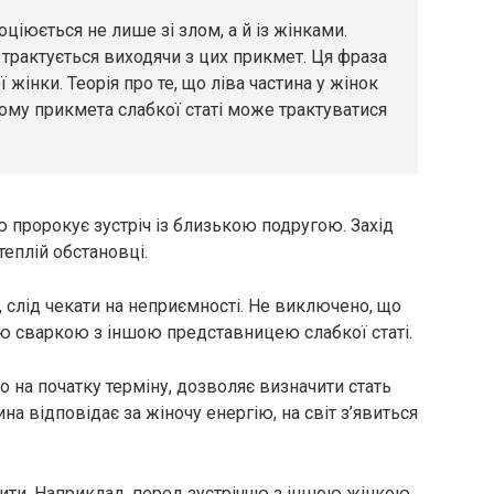
оціюється не лише зі злом, а й із жінками.
 трактується виходячи з цих прикмет. Ця фраза
ї жінки. Теорія про те, що ліва частина у жінок
ому прикмета слабкої статі може трактуватися
ю пророкує зустріч із близькою подругою. Захід
теплій обстановці.
, слід чекати на неприємності. Не виключено, що
ю сваркою з іншою представницею слабкої статі.
во на початку терміну, дозволяє визначити стать
на відповідає за жіночу енергію, на світ з’явиться
нити. Наприклад, перед зустріччю з іншою жінкою