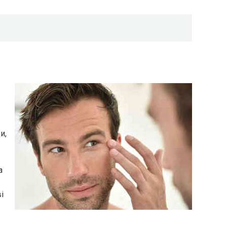
и,
а
і