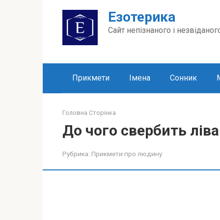
Перейти
Езотерика
до
вмісту
Сайт непізнаного і незвіданог
Прикмети
Імена
Сонник
Головна Сторінка
До чого свербить ліва
Рубрика:
Прикмети про людину