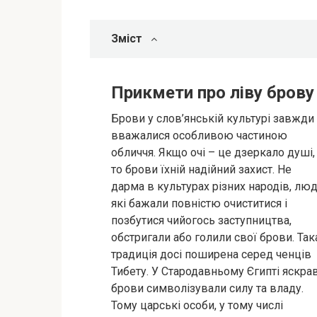
Зміст
Прикмети про ліву брову
Брови у слов’янській культурі завжди
вважалися особливою частиною
обличчя. Якщо очі – це дзеркало душі,
то брови їхній надійний захист. Не
дарма в культурах різних народів, люд
які бажали повністю очиститися і
позбутися чийогось заступництва,
обстригали або голили свої брови. Так
традиція досі поширена серед ченців
Тибету. У Стародавньому Єгипті яскрав
брови символізували силу та владу.
Тому царські особи, у тому числі