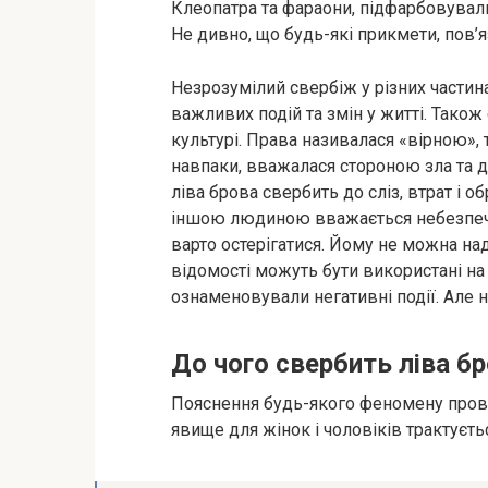
Клеопатра та фараони, підфарбовувал
Не дивно, що будь-які прикмети, пов’я
Незрозумілий свербіж у різних частин
важливих подій та змін у житті. Також 
культурі. Права називалася «вірною»,
навпаки, вважалася стороною зла та д
ліва брова свербить до сліз, втрат і о
іншою людиною вважається небезпечн
варто остерігатися. Йому не можна н
відомості можуть бути використані на 
ознаменовували негативні події. Але н
До чого свербить ліва бр
Пояснення будь-якого феномену прово
явище для жінок і чоловіків трактуєть