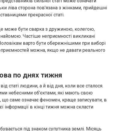
 представників сильної статі може означати
ьки ліва сторона пов’язана з жінками, прийдешні
дставницями прекрасної статі.
Це може бути сварка з дружиною, колегою,
 знайомою. Частіше неприємності викликані
 Чоловікам варто бути обережнішими при виборі
еприємностей можна, якщо не давати реального
рова по днях тижня
ід статі людини, а й від дня, коли все сталося.
ими небесними об’єктами, які мають свою
, що саме означає феномен, краще записувати, в
ієї інформації в кінці тижня можна скласти
бувається під знаком супутника землі. Місяць