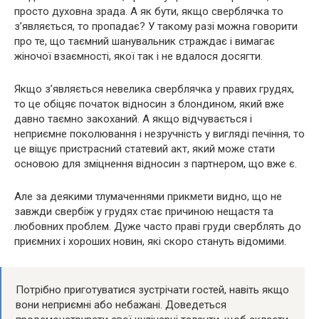
просто духовна зрада. А як бути, якщо сверблячка то
з’являється, то пропадає? У такому разі можна говорити
про те, що таємний шанувальник страждає і вимагає
жіночої взаємності, якої так і не вдалося досягти.
Якщо з’являється невелика сверблячка у правих грудях,
то це обіцяє початок відносин з блондином, який вже
давно таємно закоханий. А якщо відчувається і
неприємне поколювання і незручність у вигляді печіння, то
це віщує пристрасний статевий акт, який може стати
основою для зміцнення відносин з партнером, що вже є.
Але за деякими тлумаченнями прикмети видно, що не
завжди свербіж у грудях стає причиною нещастя та
любовних проблем. Дуже часто праві груди сверблять до
приємних і хороших новин, які скоро стануть відомими.
Потрібно приготуватися зустрічати гостей, навіть якщо
вони неприємні або небажані. Доведеться