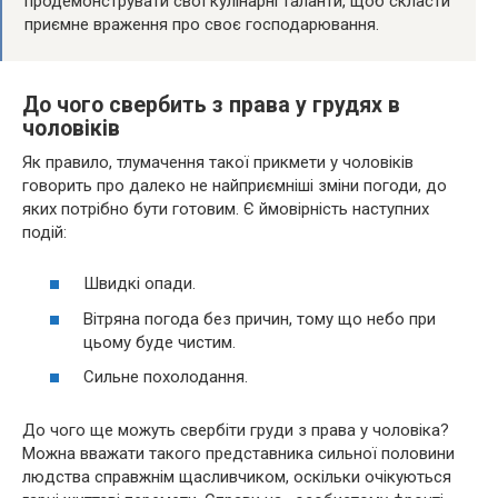
продемонструвати свої кулінарні таланти, щоб скласти
приємне враження про своє господарювання.
До чого свербить з права у грудях в
чоловіків
Як правило, тлумачення такої прикмети у чоловіків
говорить про далеко не найприємніші зміни погоди, до
яких потрібно бути готовим. Є ймовірність наступних
подій:
Швидкі опади.
Вітряна погода без причин, тому що небо при
цьому буде чистим.
Сильне похолодання.
До чого ще можуть свербіти груди з права у чоловіка?
Можна вважати такого представника сильної половини
людства справжнім щасливчиком, оскільки очікуються