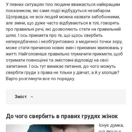
У певних ситуаціях тіло людини вважається найкращим
показником, які саме події відбудуться незабаром.
Щоправда, не всіх людей можна назвати забобонними,
але зміни, що дуже часто відбуваються в тілі, говорять
про правильні речі, які дозволяють стати на правильний
шлях. І ось прикмета про те, що щось свербить
непередбачено і необґрунтовано з медичної точки зору,
може стати причиною нових змін і приємних хвилювань у
житті. Найголовніше правильно тлумачити прикмети, щоб
отримати повноцінні та змістовні відповіді на свої
запитання. І ось тут виникає питання, до чого можуть
свербіти груди з права не тільки у дівчат, а й у хлопців?
Варто розглянути все по порядку.
Зміст
До чого свербить в правих грудях жінок
Існує думка,
що якщо у