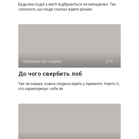
Будь-яка подія у житті відбувається не випадково. Так
склалося, що люди схильні вірити різним
Прикмети про людину
0
До чого свербить лоб
Так чи інакше, кожна людина вірить у прикмети. Навіть ті,
хто характеризує себе як