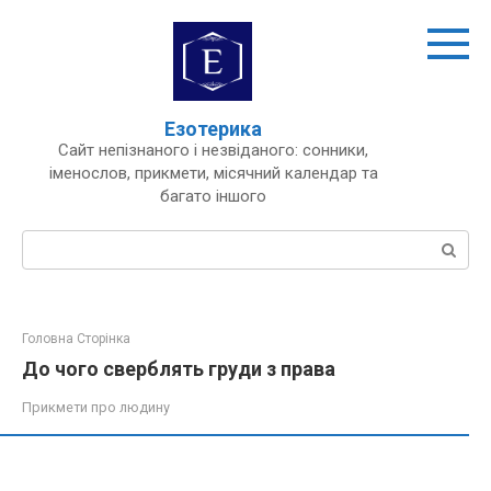
Перейти
до
вмісту
Езотерика
Сайт непізнаного і незвіданого: сонники,
іменослов, прикмети, місячний календар та
багато іншого
Пошук:
Головна Сторінка
До чого сверблять груди з права
Прикмети про людину