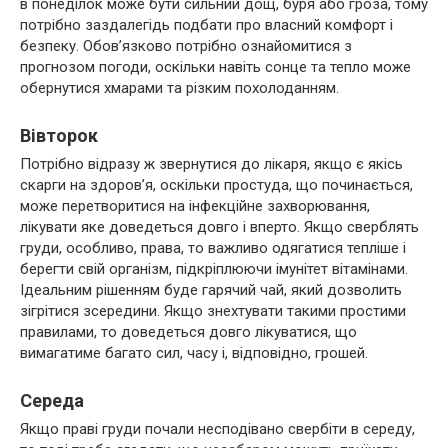
в понеділок може бути сильний дощ, буря або гроза, тому
потрібно заздалегідь подбати про власний комфорт і
безпеку. Обов’язково потрібно ознайомитися з
прогнозом погоди, оскільки навіть сонце та тепло може
обернутися хмарами та різким похолоданням.
Вівторок
Потрібно відразу ж звернутися до лікаря, якщо є якісь
скарги на здоров’я, оскільки простуда, що починається,
може перетворитися на інфекційне захворювання,
лікувати яке доведеться довго і вперто. Якщо сверблять
груди, особливо, права, то важливо одягатися тепліше і
берегти свій організм, підкріплюючи імунітет вітамінами.
Ідеальним рішенням буде гарячий чай, який дозволить
зігрітися зсередини. Якщо знехтувати такими простими
правилами, то доведеться довго лікуватися, що
вимагатиме багато сил, часу і, відповідно, грошей.
Середа
Якщо праві груди почали несподівано свербіти в середу,