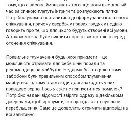
тому, що є висока ймовірність того, що вони вже довгий
час за спиною плетуть інтриги та розпускають плітки.
Потрібно уважно поставитися до формування кола свого
спілкування, причому свербіж у правих грудях у неділю
говорить про те, що для цього будуть створені всі умови.
А також можна буде викрити ворогів, якщо такі є серед
оточення спілкування.
Правильне тлумачення будь-якої прикмети – це
можливість отримати для себе цінні поради та
рекомендації на майбутнє. Недарма багато років тому
забобони були правильним способом тлумачення
майбутнього, тому старі люди досі знаходять у них
правдиве зерно. І ось як же не припуститися помилок?
Потрібно надані відомості звіряти одразу з декількома
джерелами, щоб зрозуміти, що правда, а що суцільне
перебільшення. Саме це дозволить отримати відповіді на
всі запитання.