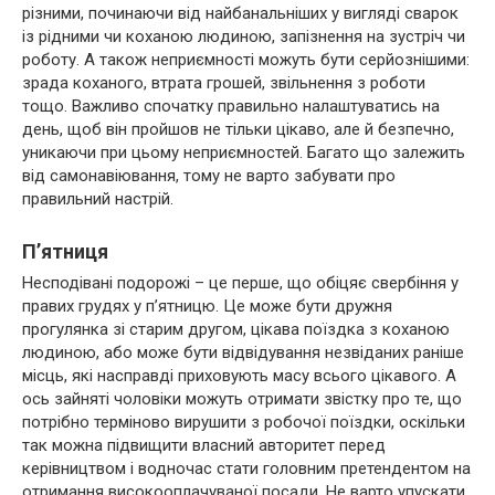
різними, починаючи від найбанальніших у вигляді сварок
із рідними чи коханою людиною, запізнення на зустріч чи
роботу. А також неприємності можуть бути серйознішими:
зрада коханого, втрата грошей, звільнення з роботи
тощо. Важливо спочатку правильно налаштуватись на
день, щоб він пройшов не тільки цікаво, але й безпечно,
уникаючи при цьому неприємностей. Багато що залежить
від самонавіювання, тому не варто забувати про
правильний настрій.
П’ятниця
Несподівані подорожі – це перше, що обіцяє свербіння у
правих грудях у п’ятницю. Це може бути дружня
прогулянка зі старим другом, цікава поїздка з коханою
людиною, або може бути відвідування незвіданих раніше
місць, які насправді приховують масу всього цікавого. А
ось зайняті чоловіки можуть отримати звістку про те, що
потрібно терміново вирушити з робочої поїздки, оскільки
так можна підвищити власний авторитет перед
керівництвом і водночас стати головним претендентом на
отримання високооплачуваної посади. Не варто упускати