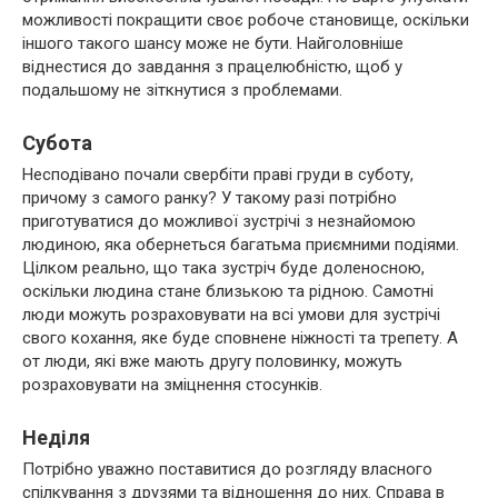
можливості покращити своє робоче становище, оскільки
іншого такого шансу може не бути. Найголовніше
віднестися до завдання з працелюбністю, щоб у
подальшому не зіткнутися з проблемами.
Субота
Несподівано почали свербіти праві груди в суботу,
причому з самого ранку? У такому разі потрібно
приготуватися до можливої ​​зустрічі з незнайомою
людиною, яка обернеться багатьма приємними подіями.
Цілком реально, що така зустріч буде доленосною,
оскільки людина стане близькою та рідною. Самотні
люди можуть розраховувати на всі умови для зустрічі
свого кохання, яке буде сповнене ніжності та трепету. А
от люди, які вже мають другу половинку, можуть
розраховувати на зміцнення стосунків.
Неділя
Потрібно уважно поставитися до розгляду власного
спілкування з друзями та відношення до них. Справа в