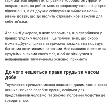
гарні життєві перемети. Справи на «особистому фронті»
покращаться, на роботі можна розраховувати на кар’єрне
підвищення, а от дружнє спілкування вийде на новий
рівень довіри, що дозволить отримати нові важливі для
себе зв’язки.
Але є й ті джерела, в яких говориться, що сверблячка у
правих грудях у чоловіка – це прямий знак, що скоро
може відбутися цікава та приємна поїздка, яка порадує
багатьма позитивними якостями. Але важливо стежити за
супутніми знаками свого тіла, щоб не зіткнутися з
неправильним тлумаченням основної прикмети.
До чого чешеться права грудь за часом
доби
Тлумачення прикмети можна вважати вдалим, якщо права
цицька і почала свербіти вранці, оскільки для
представників чоловічої та жіночої половини людства це
говорить про: