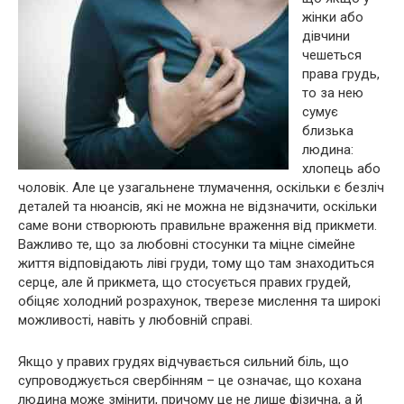
жінки або
дівчини
чешеться
права грудь,
то за нею
сумує
близька
людина:
хлопець або
чоловік. Але це узагальнене тлумачення, оскільки є безліч
деталей та нюансів, які не можна не відзначити, оскільки
саме вони створюють правильне враження від прикмети.
Важливо те, що за любовні стосунки та міцне сімейне
життя відповідають ліві груди, тому що там знаходиться
серце, але й прикмета, що стосується правих грудей,
обіцяє холодний розрахунок, тверезе мислення та широкі
можливості, навіть у любовній справі.
Якщо у правих грудях відчувається сильний біль, що
супроводжується свербінням – це означає, що кохана
людина може змінити, причому це не лише фізична, а й