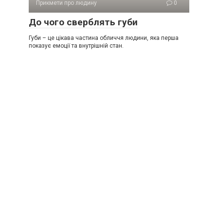
Прикмети про людину
0
До чого сверблять губи
Губи – це цікава частина обличчя людини, яка перша
показує емоції та внутрішній стан.