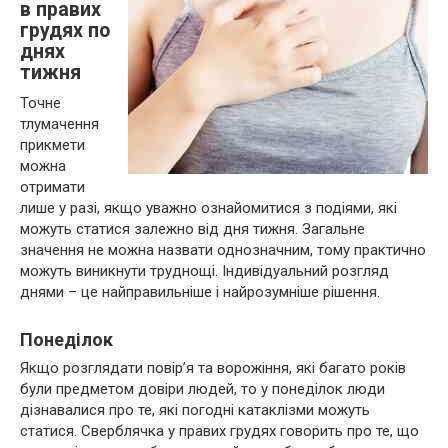
в правих
грудях по
днях
тижня
Точне
тлумачення
прикмети
можна
отримати
лише у разі, якщо уважно ознайомитися з подіями, які
можуть статися залежно від дня тижня. Загальне
значення не можна назвати однозначним, тому практично
можуть виникнути труднощі. Індивідуальний розгляд
днями – це найправильніше і найрозумніше рішення.
Понеділок
Якщо розглядати повір’я та ворожіння, які багато років
були предметом довіри людей, то у понеділок люди
дізнавалися про те, які погодні катаклізми можуть
статися. Сверблячка у правих грудях говорить про те, що