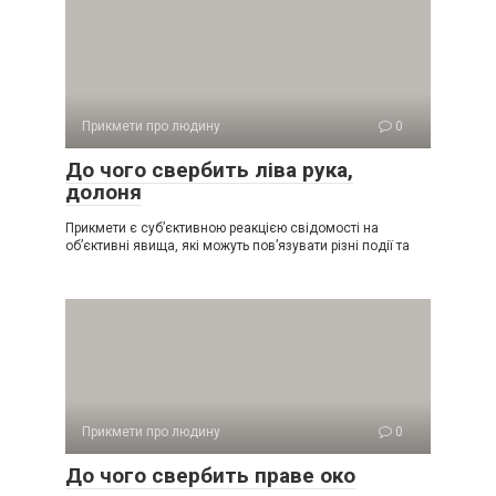
Прикмети про людину
0
До чого свербить ліва рука,
долоня
Прикмети є суб’єктивною реакцією свідомості на
об’єктивні явища, які можуть пов’язувати різні події та
Прикмети про людину
0
До чого свербить праве око