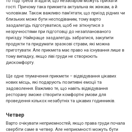
то тоді треба згадати, що незабаром можуть приїхати
гості. Причому така прикмета актуальна як жінкам, а й
чоловікам. Також важливо пам’ятати, що приїзд рідних чи
близьких може бути несподіваним, тому варто
заздалегідь підготуватися, щоб не зіткнутися з
незручностями при підготовці до незапланованого
приїзду. Найкраще заздалегідь забратися, закупити
продукти та придумати зразкові страви, які можна
приготувати. Але прикмета має право на існування лише в
тому випадку, якщо ліві груди не створюють
дискомфорту.
Ще одне тлумачення прикмети – відвідування цікавих
нових місць, які подарують позитивні емоції та
задоволення. Важливо те, що навіть відвідування
ресторану зможе створити комфортні умови для
проведення кількох незабутніх та цікавих годинників.
Четвер
Варто очікувати неприємностей, якщо права груди почала
свербіти саме в четвер. Але неприємності можуть бути