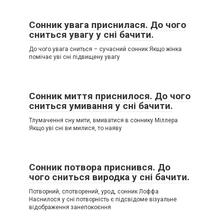
Сонник увага приснилася. До чого
сниться увагу у сні бачити.
До чого увага сниться – сучасний сонник Якщо жінка
помічає уві сні підвищену увагу
Сонник миття приснилося. До чого
сниться умивання у сні бачити.
Тлумачення сну мити, вмиватися в соннику Міллера
Якщо уві сні ви милися, то наяву
Сонник потвора приснився. До
чого сниться виродка у сні бачити.
Потворний, спотворений, урод, сонник Лоффа
Наснилося у сні потворність є підсвідоме візуальне
відображення занепокоєння