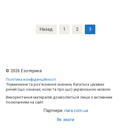
Навігація
Назад
1
2
3
записів
© 2026 Езотерика
Політика конфіденційності
Тлумачення та роз'яснення значень багатьох цікавих
речей (що означає, коли та про що) українською мовою.
Використання матералів дозволяється лише з активним
посиланням на сайт.
Партнери:
riara.com.ua
Як звати