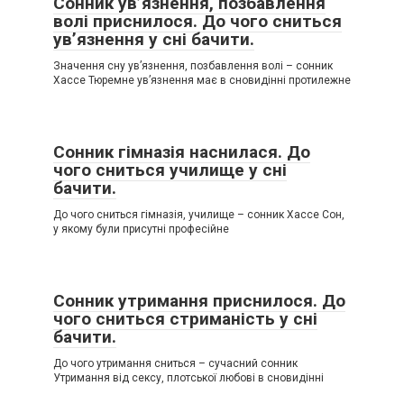
Сонник ув’язнення, позбавлення
волі приснилося. До чого сниться
ув’язнення у сні бачити.
Значення сну ув’язнення, позбавлення волі – сонник
Хассе Тюремне ув’язнення має в сновидінні протилежне
Сонник гімназія наснилася. До
чого сниться училище у сні
бачити.
До чого сниться гімназія, училище – сонник Хассе Сон,
у якому були присутні професійне
Сонник утримання приснилося. До
чого сниться стриманість у сні
бачити.
До чого утримання сниться – сучасний сонник
Утримання від сексу, плотської любові в сновидінні