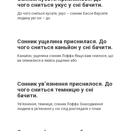
чого сниться укус у сні бачити.
До чого сниться кусати, укус – сонник Хассе Вкусити
людину уві сні – до
Сонник ущелина приснилася. До
чого сниться каньйон у сні бачити.
Каньйон, ущелина сонник Лоффа Якщо вам снилося, що
ви опинилися в якійсь ущелині або
Сонник ув’язнення приснилося. До
чого сниться темницю у сні
бачити.
Ув’язнення, темниця, сонник Лоффа Знаходження
людини в ув’язненні у сні слід розглядати з точки