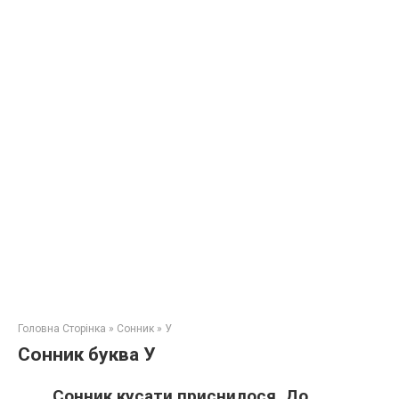
Головна Сторінка
»
Сонник
»
У
Сонник буква У
Сонник кусати приснилося. До