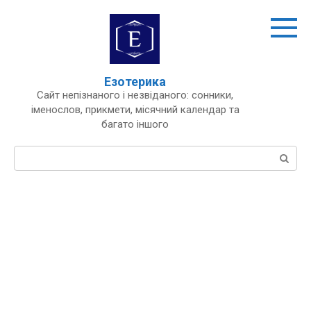
Перейти
до
вмісту
Езотерика
Сайт непізнаного і незвіданого: сонники,
іменослов, прикмети, місячний календар та
багато іншого
Пошук: