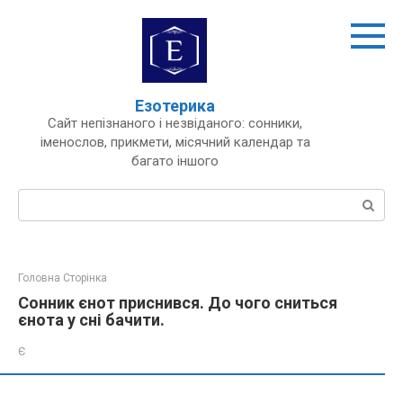
Перейти
до
вмісту
Езотерика
Сайт непізнаного і незвіданого: сонники,
іменослов, прикмети, місячний календар та
багато іншого
Пошук:
Головна Сторінка
Сонник єнот приснився. До чого сниться
єнота у сні бачити.
Є