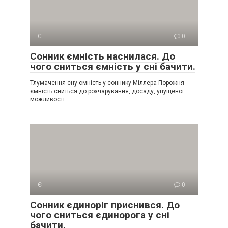
Є
0
Сонник ємність наснилася. До
чого сниться ємність у сні бачити.
Тлумачення сну ємність у соннику Міллера Порожня
ємність сниться до розчарування, досаду, упущеної
можливості.
Є
0
Сонник єдиноріг приснився. До
чого сниться єдинорога у сні
бачити.