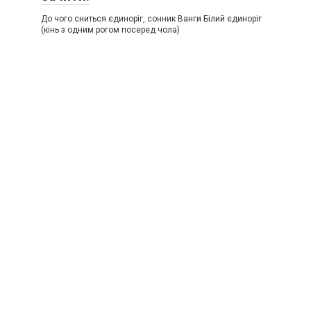
До чого сниться єдиноріг, сонник Ванги Білий єдиноріг
(кінь з одним рогом посеред чола)