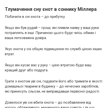
Тлумачення сну єнот в соннику Міллера
Побачити в сні єнота – до прибутку.
Якщо він був рудий – гроші, які пливли наяву у ваші руки
потраплять в інші. Причиною цього буде чиїсь обман і
ваша легковажна довіра.
Укус єнота у сні обіцяє підвищення по службі ціною інших
втрат.
Якщо він кусає вас у руку – цією втратою буде ваш
кращий друг або подруга.
Грати з єнотом уві сні, годувати його або тримати в якості
домашньої тварини в будинку – до нечесних заробітків,
які принесуть сльози, не виправдавши первісної радості.
Довелося уві сні вбити єнота – до позбавлення від
чогось обтяжливого, мучаючого вашу совість і те що