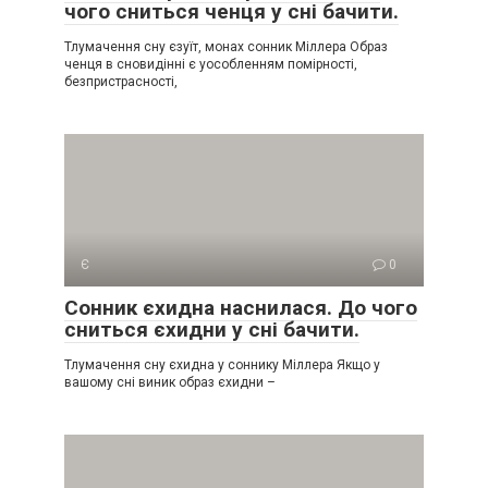
чого сниться ченця у сні бачити.
Тлумачення сну єзуїт, монах сонник Міллера Образ
ченця в сновидінні є уособленням помірності,
безпристрасності,
Є
0
Сонник єхидна наснилася. До чого
сниться єхидни у сні бачити.
Тлумачення сну єхидна у соннику Міллера Якщо у
вашому сні виник образ єхидни –