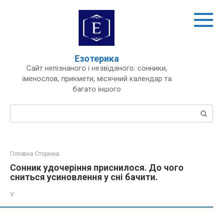
Перейти
до
вмісту
Езотерика
Сайт непізнаного і незвіданого: сонники,
іменослов, прикмети, місячний календар та
багато іншого
Пошук:
Головна Сторінка
Сонник удочеріння приснилося. До чого
сниться усиновлення у сні бачити.
У