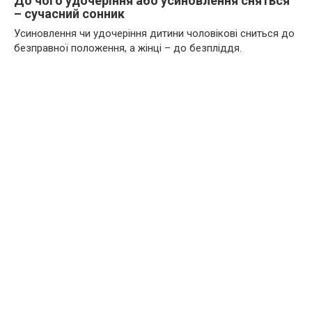
До чого удочеріння або усиновлення сняться
– сучасний сонник
Усиновлення чи удочеріння дитини чоловікові сниться до
безправної положення, а жінці – до безпліддя.