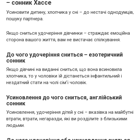
– сонник Хассе
Усиновити дитину, хлопчика у сні – до нестачі однодумців,
пошуку партнера.
Якщо сниться удочеріння дівчинки – страждає емоційна
сторона вашого життя, вам не вистачає спілкування.
До чого удочеріння сниться – езотеричний
сонник
Якщо дівчині на виданні сниться, що вона всиновила
хлопчика, то у чоловіки їй дістанеться інфантильний і
нездатний стати на чолі сім’ї чоловік.
Усиновлення до чого сниться, англійський
сонник
Усиновлення, удочеріння дітей у сні – вказівка на майбутні
втрати, втрати, негаразди, які ви розділите з близькими
людьми.