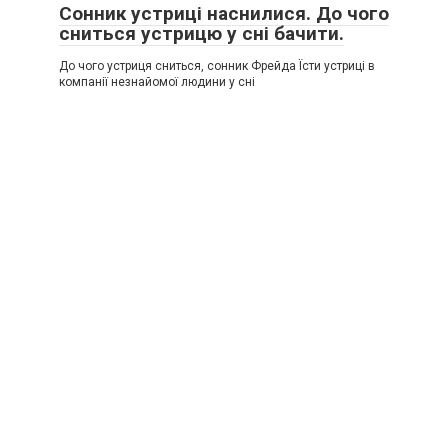
Сонник устриці наснилися. До чого
сниться устрицю у сні бачити.
До чого устриця сниться, сонник Фрейда Їсти устриці в
компанії незнайомої людини у сні