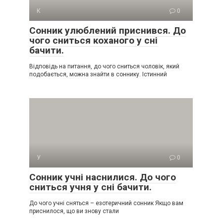
К
0
Сонник улюблений приснився. До
чого сниться коханого у сні
бачити.
Відповідь на питання, до чого сниться чоловік, який
подобається, можна знайти в соннику. Істинний
У
0
Сонник учні наснилися. До чого
сниться учня у сні бачити.
До чого учні сняться – езотеричний сонник Якщо вам
приснилося, що ви знову стали