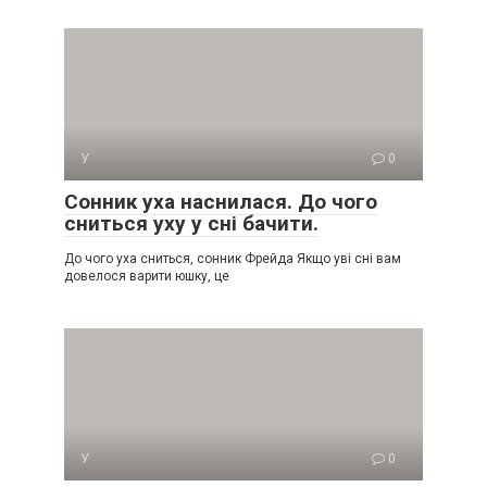
У
0
Сонник уха наснилася. До чого
сниться уху у сні бачити.
До чого уха сниться, сонник Фрейда Якщо уві сні вам
довелося варити юшку, це
У
0