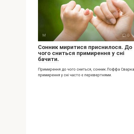
М
0
Сонник миритися приснилося. До
чого сниться примирення у сні
бачити.
Примирення до чого сниться, сонник Лоффа Сварка
примирення у сні часто є перевертнями.