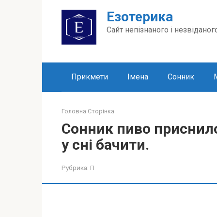
Перейти
Езотерика
до
вмісту
Сайт непізнаного і незвіданог
Прикмети
Імена
Сонник
Головна Сторінка
Сонник пиво приснило
у сні бачити.
Рубрика:
П