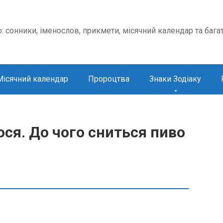
о: сонники, іменослов, прикмети, місячний календар та бага
Місячний календар
Пророцтва
Знаки Зодіаку
ся. До чого сниться пиво