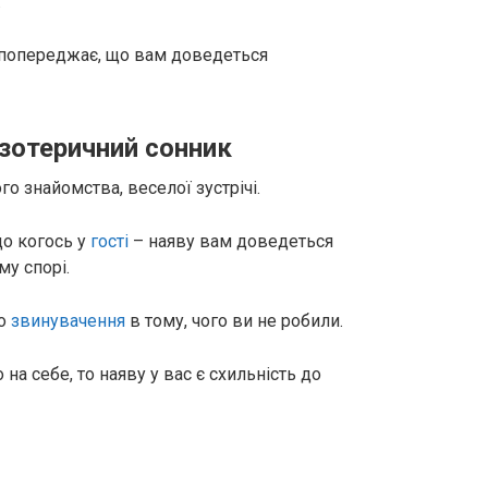
.
н попереджає, що вам доведеться
езотеричний сонник
о знайомства, веселої зустрічі.
до когось у
гості
– наяву вам доведеться
му спорі.
до
звинувачення
в тому, чого ви не робили.
на себе, то наяву у вас є схильність до