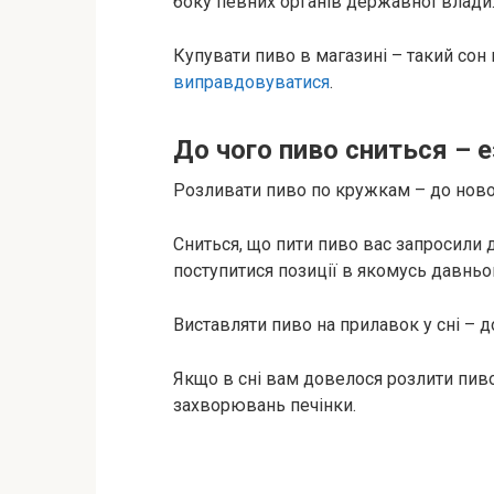
боку певних органів державної влади
Купувати пиво в магазині – такий со
виправдовуватися
.
До чого пиво сниться – 
Розливати пиво по кружкам – до новог
Сниться, що пити пиво вас запросили 
поступитися позиції в якомусь давньо
Виставляти пиво на прилавок у сні – 
Якщо в сні вам довелося розлити пиво 
захворювань печінки.