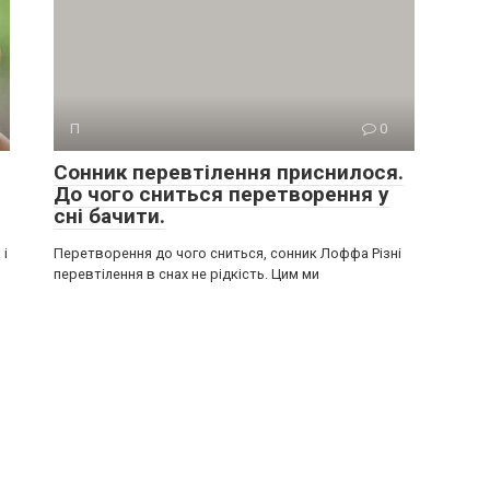
П
0
Сонник перевтілення приснилося.
До чого сниться перетворення у
сні бачити.
 і
Перетворення до чого сниться, сонник Лоффа Різні
перевтілення в снах не рідкість. Цим ми