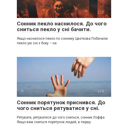
П
0
Сонник пекло наснилося. До чого
сниться пекло у сні бачити.
Якщо наснилося пекло по соннику Цвєткова Побачили
пекло уві сні з боку – на
П
0
Сонник порятунок приснився. До
чого сниться рятуватися у сні.
Рятувати, рятуватися до чого сниться, сонник Лоффа
Якщо вам сниться порятунок людей, в першу