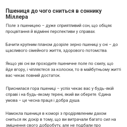
Пшениця до чого сниться в соннику
Міллера
Поле з пшеницею – дуже сприятливий сон, що обіцяє
процвітання й відмінні перспективи у справах.
Бачити крупним планом дозріле зерно пшениці у сні – до
щасливого сімейного життя, здорового потомства.
Якщо уві сні ви проходите пшеничне поле по схилу, що
йде вгору, і чіпляєтеся за колоски, то в майбутньому житті
вас чекає повний достаток.
Приснилася гора пшениці – успіх чекає вас у будь-якій
справі і на будь-якому терені, який ви оберете. Єдина
умова – це чесна праця і добра душа.
Намокла пшениця в коморі з продірявленим дахом
сниться як докір в тому, що ви витрачали багато сил на
зміцнення свого добробуту, але не подбали про