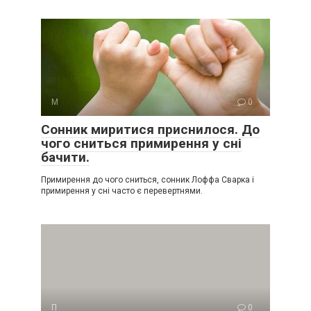
М
0
Сонник миритися приснилося. До
чого сниться примирення у сні
бачити.
Примирення до чого сниться, сонник Лоффа Сварка і
примирення у сні часто є перевертнями.
П
0