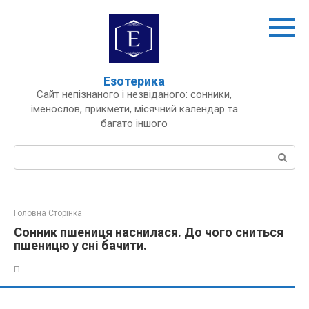
Перейти
до
вмісту
Езотерика
Сайт непізнаного і незвіданого: сонники,
іменослов, прикмети, місячний календар та
багато іншого
Пошук:
Головна Сторінка
Сонник пшениця наснилася. До чого сниться
пшеницю у сні бачити.
П