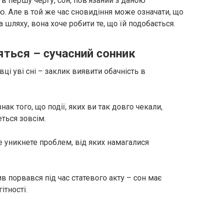
 в першу чергу, сон, пов’язаний з даною
. Але в той же час сновидіння може означати, що
а шляху, вона хоче робити те, що їй подобається.
яться – сучасний сонник
ці уві сні – заклик виявити обачність в
ак того, що події, яких ви так довго чекали,
ться зовсім.
 уникнете проблем, від яких намагалися
 порвався під час статевого акту – сон має
ітності.