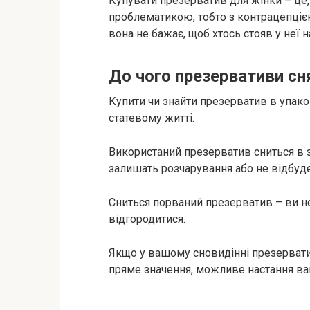
Купувати презерватив для жінки – це,
проблематикою, тобто з контрацепцією
вона не бажає, щоб хтось стояв у неї н
До чого презервативи сн
Купити чи знайти презерватив в упаков
статевому житті.
Використаний презерватив сниться в зн
залишать розчарування або не відбуде
Сниться порваний презерватив – ви не
відгородитися.
Якщо у вашому сновидінні презерватив
пряме значення, можливе настання ваг