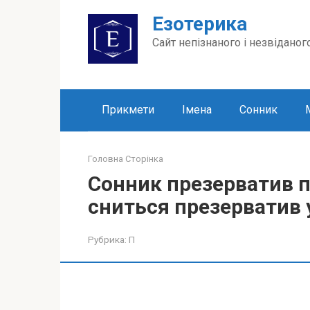
Перейти
Езотерика
до
вмісту
Сайт непізнаного і незвіданог
Прикмети
Імена
Сонник
Головна Сторінка
Сонник презерватив п
сниться презерватив у
Рубрика:
П