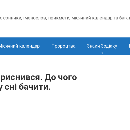
о: сонники, іменослов, прикмети, місячний календар та бага
Місячний календар
Пророцтва
Знаки Зодіаку
риснився. До чого
 сні бачити.