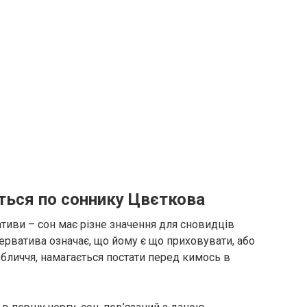
ться по соннику Цвєткова
ативи – сон має різне значення для сновидців
езерватива означає, що йому є що приховувати, або
обличчя, намагається постати перед кимось в