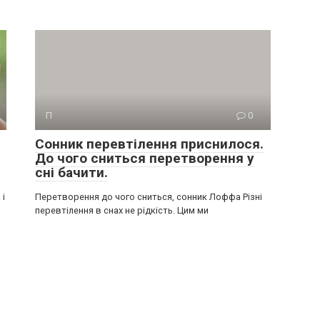
П
0
Сонник перевтілення приснилося.
До чого сниться перетворення у
сні бачити.
 і
Перетворення до чого сниться, сонник Лоффа Різні
перевтілення в снах не рідкість. Цим ми