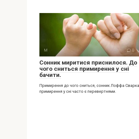
М
0
Сонник миритися приснилося. До
чого сниться примирення у сні
бачити.
Примирення до чого сниться, сонник Лоффа Сварка
примирення у сні часто є перевертнями.