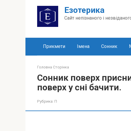
Перейти
Езотерика
до
вмісту
Сайт непізнаного і незвіданог
Прикмети
Імена
Сонник
Головна Сторінка
Сонник поверх присни
поверх у сні бачити.
Рубрика:
П