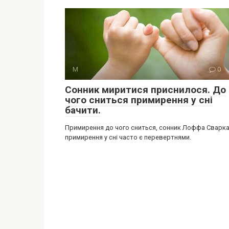
М
0
Сонник миритися приснилося. До
чого сниться примирення у сні
бачити.
Примирення до чого сниться, сонник Лоффа Сварка
примирення у сні часто є перевертнями.