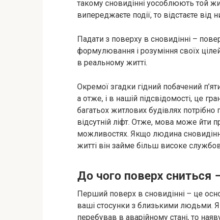
такому сновидінні уособлюють той жит
випереджаєте події, то відстаєте від н
Падати з поверху в сновидінні – пове
формулювання і розуміння своїх цілей.
в реальному житті.
Окремої згадки гідний побачений п’яти
а отже, і в нашій підсвідомості, це гр
багатьох житлових будівлях потрібно 
відсутній ліфт. Отже, мова може йти 
можливостях. Якщо людина сновидінні
житті він займе більш високе службов
До чого поверх сниться 
Перший поверх в сновидінні – це осно
ваші стосунки з близькими людьми. 
перебував в аварійному стані, то наяв