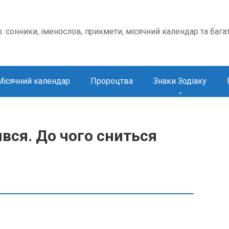
о: сонники, іменослов, прикмети, місячний календар та бага
Місячний календар
Пророцтва
Знаки Зодіаку
вся. До чого сниться