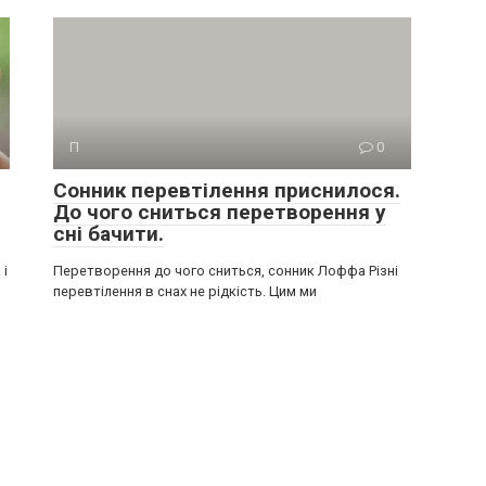
П
0
Сонник перевтілення приснилося.
До чого сниться перетворення у
сні бачити.
 і
Перетворення до чого сниться, сонник Лоффа Різні
перевтілення в снах не рідкість. Цим ми