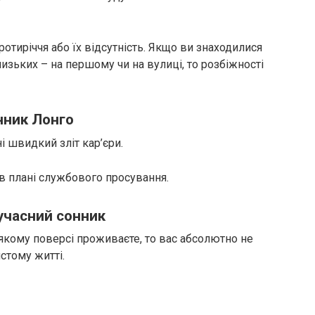
отиріччя або їх відсутність. Якщо ви знаходилися
лизьких – на першому чи на вулиці, то розбіжності
нник Лонго
 швидкий зліт кар’єри.
 в плані службового просування.
учасний сонник
 якому поверсі проживаєте, то вас абсолютно не
стому житті.