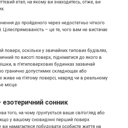
тєвий етап, на якому ви знаходитесь, отже, ви
их.
рнення до пройденого через недостатньо чіткого
 Цілеспрямованість – це те, чого вам не вистачає
й поверх, оскільки у звичайних типових будівлях,
аничний по висоті поверх, підніматися до якого в
пішки, в п’ятиповерхових будинках зазвичай
про гранично допустимих складнощах або
 живе на п’ятому поверсі, навряд чи в реальному
е місце.
– езотеричний сонник
ва того, на чому грунтується ваше світогляд або
Якщо у вашому сновидінні перший поверх
у ви намагаєтеся побудувати особисте життя на